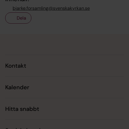
bjarke.forsamling@svenskakyrkan.se
Dela
Tillbaka till toppen
Tillbaka till innehållet
Kontakt
Kalender
Hitta snabbt