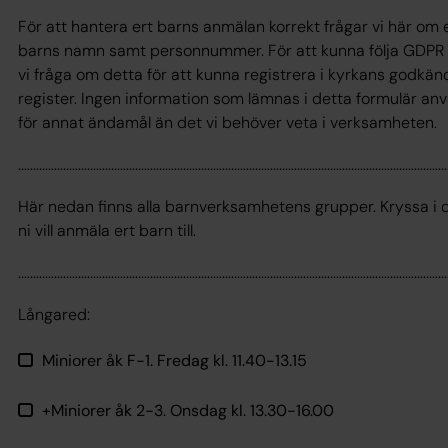
För att hantera ert barns anmälan korrekt frågar vi här om 
barns namn samt personnummer. För att kunna följa GDPR
vi fråga om detta för att kunna registrera i kyrkans godkän
register. Ingen information som lämnas i detta formulär an
för annat ändamål än det vi behöver veta i verksamheten.
...............................................................................................................................................
Här nedan finns alla barnverksamhetens grupper. Kryssa i
ni vill anmäla ert barn till.
...............................................................................................................................................
Långared:
Miniorer åk F-1. Fredag kl. 11.40-13.15
+Miniorer åk 2-3. Onsdag kl. 13.30-16.00