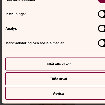
Inställningar
Analys
Siv Ekman
Marknadsföring och sociala medier
Direkt:
0322-83727
Mobil:
0722-520 533
siv.ekman@svenskakyrkan.se
E-post:
Tillåt alla kakor
Tillåt urval
Avvisa