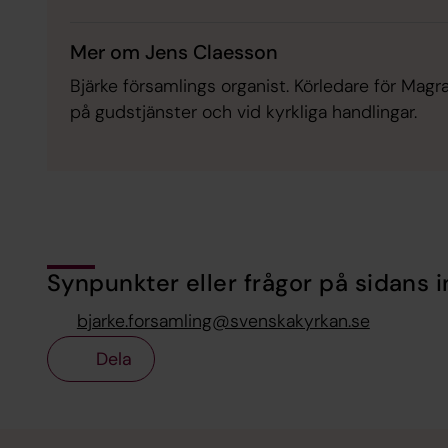
Mer om Jens Claesson
Bjärke församlings organist. Körledare för Magr
på gudstjänster och vid kyrkliga handlingar.
Synpunkter eller frågor på sidans i
bjarke.forsamling@svenskakyrkan.se
Dela
Tillbaka till toppen
Tillbaka till innehållet