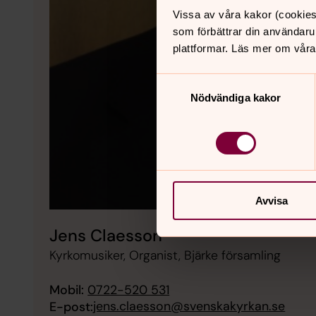
Vissa av våra kakor (cookies
som förbättrar din användaru
plattformar. Läs mer om våra
Samtyckesval
Nödvändiga kakor
Avvisa
Jens Claesson
Kyrkomusiker, Organist, Bjärke församling
Mobil:
0722-520 531
jens.claesson@svenskakyrkan.se
E-post: