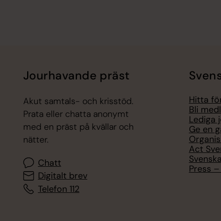
Jourhavande präst
Svens
Hitta f
Akut samtals- och krisstöd.
Bli med
Prata eller chatta anonymt
Lediga 
med en präst på kvällar och
Ge en g
Organis
nätter.
Act Sve
Svenska
Chatt
Press – 
Digitalt brev
Telefon 112