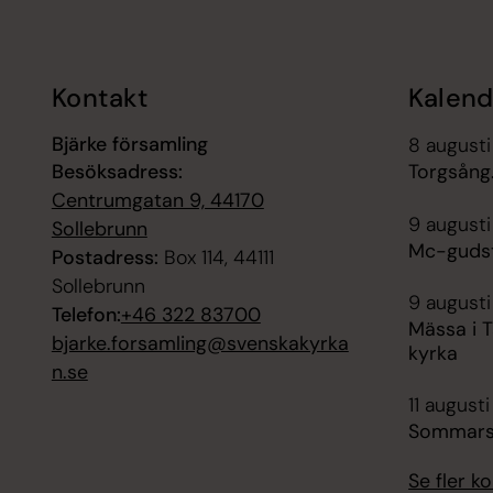
Kontakt
Kalend
Bjärke församling
8 augusti
Besöksadress:
Torgsång
Centrumgatan 9, 44170
9 augusti
Sollebrunn
Mc-gudst
Postadress:
Box 114, 44111
Sollebrunn
9 augusti
Telefon:
+46 322 83700
Mässa i 
bjarke.forsamling@svenskakyrka
kyrka
n.se
11 augusti
Sommars
Se fler 