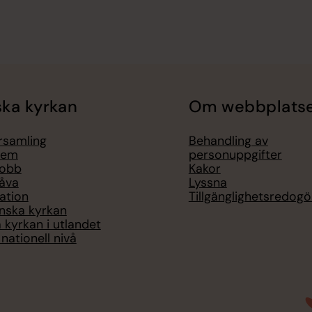
ka kyrkan
Om webbplats
örsamling
Behandling av
lem
personuppgifter
jobb
Kakor
åva
Lyssna
ation
Tillgänglighetsredogö
nska kyrkan
 kyrkan i utlandet
nationell nivå