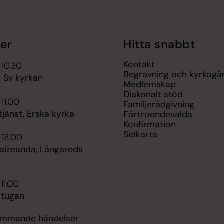
er
Hitta snabbt
Kontakt
 10.30
Begravning och kyrkogå
. Sv kyrkan
Medlemskap
Diakonalt stöd
 11.00
Familjerådgivning
jänst, Erska kyrka
Förtroendevalda
Konfirmation
Sidkarta
 18.00
Taizeanda, Långareds
 11.00
tugan
kommande händelser