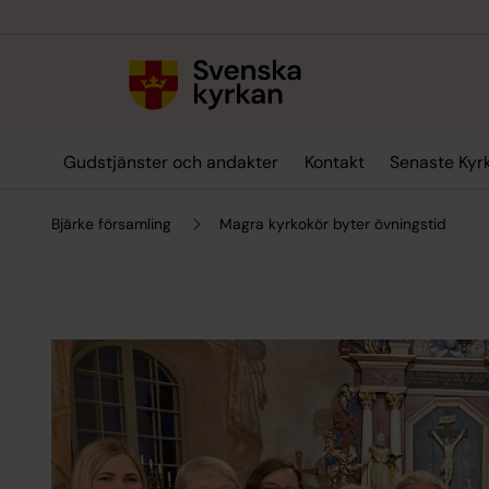
Till innehållet
Till undermeny
Gudstjänster och andakter
Kontakt
Senaste Kyr
Bjärke församling
Magra kyrkokör byter övningstid