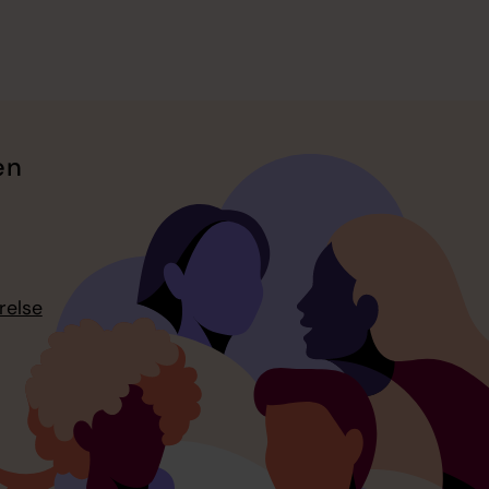
en
relse