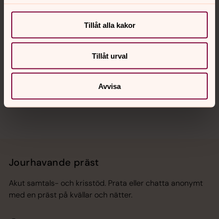
Kalender
Tillåt alla kakor
Hitta snabbt
Tillåt urval
Sociala kanaler
Avvisa
Jourhavande präst
Akut samtals- och krisstöd. Prata eller chatta anonymt
med en präst på kvällar och nätter.