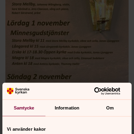
Samtycke
Information
Om
Vi använder kakor
När vi på fredagen 31 oktober har Öppna kyrkor,