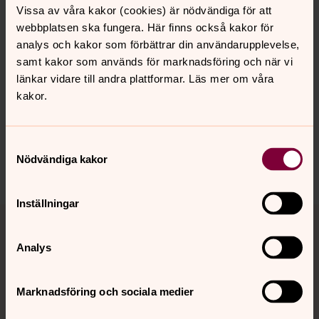
så serveras också fika inne i våra kyrkor.
Vissa av våra kakor (cookies) är nödvändiga för att
Välkomna in i värmen!
webbplatsen ska fungera. Här finns också kakor för
analys och kakor som förbättrar din användarupplevelse,
samt kakor som används för marknadsföring och när vi
länkar vidare till andra plattformar. Läs mer om våra
kakor.
Synpunkter eller frågor på sidans
innehåll?
bjarke.forsamling@svenskakyrkan.se
Samtyckesval
Nödvändiga kakor
Dela
Inställningar
Tillbaka till toppen
Tillbaka till innehållet
Analys
Kontakt
Marknadsföring och sociala medier