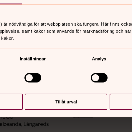
) är nödvändiga för att webbplatsen ska fungera. Här finns ocks
pplevelse, samt kakor som används för marknadsföring och när vi
 kakor.
Inställningar
Analys
er
Hitta snabbt
Kontakt
 10.30
Begravning och kyrkogå
. Sv kyrkan
Medlemskap
Diakonalt stöd
 11.00
Familjerådgivning
Tillåt urval
jänst, Erska kyrka
Förtroendevalda
Konfirmation
Sidkarta
 18.00
Taizeanda, Långareds