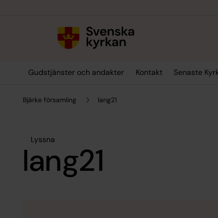
Till innehållet
Till undermeny
Gudstjänster och andakter
Kontakt
Senaste Kyr
Bjärke församling
lang21
Lyssna
lang21