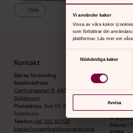
Dela
Vi använder kakor
Vissa av våra kakor (cookies
som förbättrar din användaru
Tillbaka till toppen
Tillbaka till innehållet
plattformar. Läs mer om våra
Samtyckesval
Nödvändiga kakor
Kontakt
Kalend
Bjärke församling
8 augusti
Besöksadress:
Torgsång
Centrumgatan 9, 44170
9 augusti
Sollebrunn
Avvisa
Mc-gudst
Postadress:
Box 114, 44111
Sollebrunn
9 augusti
Telefon:
+46 322 83700
Mässa i 
bjarke.forsamling@svenskakyrka
kyrka