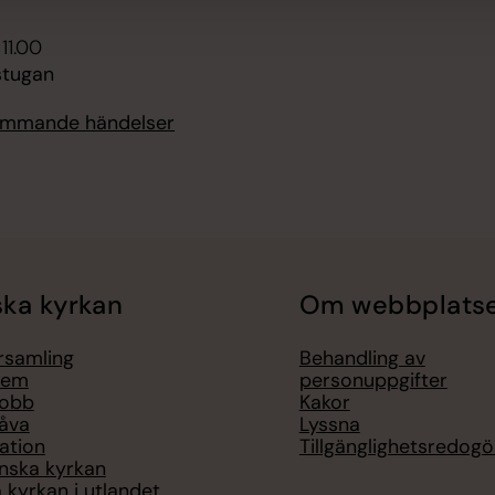
 11.00
tugan
kommande händelser
ka kyrkan
Om webbplats
örsamling
Behandling av
lem
personuppgifter
jobb
Kakor
åva
Lyssna
ation
Tillgänglighetsredogö
nska kyrkan
 kyrkan i utlandet