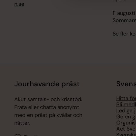
n.se
11 augusti
Sommars
Se fler 
Jourhavande präst
Svens
Hitta f
Akut samtals- och krisstöd.
Bli med
Prata eller chatta anonymt
Lediga 
med en präst på kvällar och
Ge en g
Organis
nätter.
Act Sve
Svenska