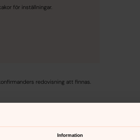
kor för inställningar.
onfirmanders redovisning att finnas.
nnehåll?
Information