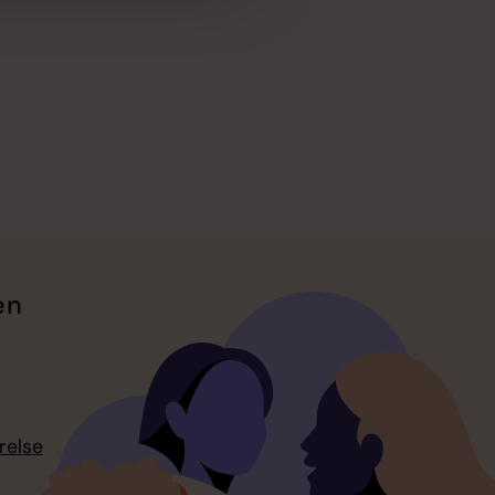
en
relse