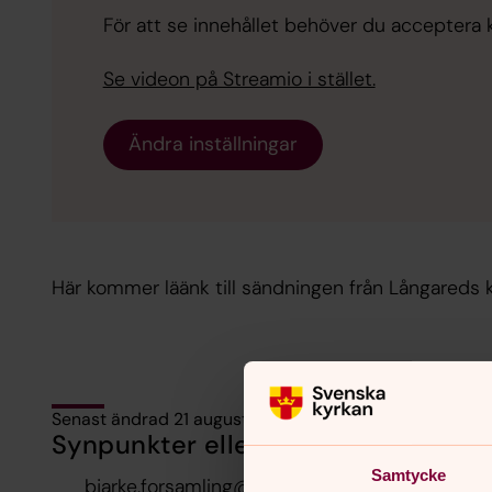
För att se innehållet behöver du acceptera ka
Se videon på Streamio i stället.
Ändra inställningar
Här kommer läänk till sändningen från Långareds k
Senast ändrad 21 augusti 2021
Synpunkter eller frågor på sidans i
Samtycke
bjarke.forsamling@svenskakyrkan.se