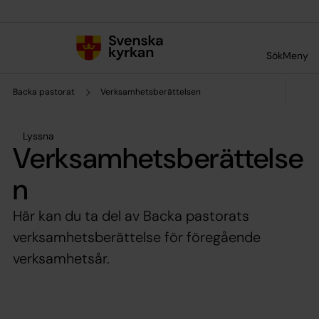
Till innehållet
Till undermeny
Sök
Meny
Backa pastorat
Verksamhetsberättelsen
Lyssna
Verksamhetsberättelse
n
Här kan du ta del av Backa pastorats
verksamhetsberättelse för föregående
verksamhetsår.