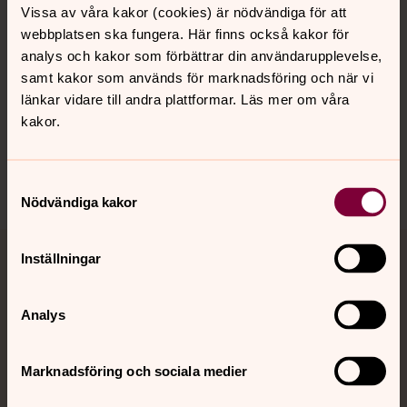
Vissa av våra kakor (cookies) är nödvändiga för att
webbplatsen ska fungera. Här finns också kakor för
analys och kakor som förbättrar din användarupplevelse,
Hitta snabbt
samt kakor som används för marknadsföring och när vi
länkar vidare till andra plattformar. Läs mer om våra
kakor.
Sociala kanaler
Samtyckesval
Nödvändiga kakor
Inställningar
Jourhavande präst
Akut samtals- och krisstöd. Prata eller chatta anonymt
Analys
med en präst på kvällar och nätter.
Marknadsföring och sociala medier
Chatt