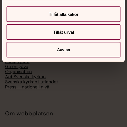
Digitalt brev
Telefon 112
Tillåt alla kakor
Tillåt urval
Svenska kyrkan
Avvisa
Hitta församling
Bli medlem
Lediga jobb
Ge en gåva
Organisation
Act Svenska kyrkan
Svenska kyrkan i utlandet
Press – nationell nivå
Om webbplatsen