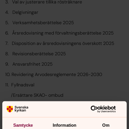
3. Val av justerare tillika rösträknare
4. Delgivningar
5. Verksamhetsberättelse 2025
6. Årsredovisning med förvaltningsberättelse 2025
7. Disposition av årsredovisningens överskott 2025
8. Revisionsberättelse 2025
9. Ansvarsfrihet 2025
10. Revidering Arvodesreglemente 2026-2030
11. Fyllnadsval
/Ersättare SKAO- ombud
/Ersättare förtroendevald revisor
/Valnämnden
Samtycke
Information
Om
12. Avslutning