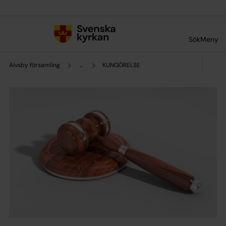
Till innehållet
Till undermeny
Sök
Meny
Älvsby församling
...
KUNGÖRELSE