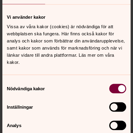
Vi använder kakor
Älvsbyn 2026-04-21
Vissa av våra kakor (cookies) är nödvändiga för att
Anna Lundberg, ordförande
webbplatsen ska fungera. Här finns också kakor för
analys och kakor som förbättrar din användarupplevelse,
samt kakor som används för marknadsföring och när vi
länkar vidare till andra plattformar. Läs mer om våra
kakor.
Senast ändrad 11 maj 2026
Synpunkter eller frågor på sidans
innehåll?
Samtyckesval
Nödvändiga kakor
alvsby.forsamling@svenskakyrkan.se
Dela
Inställningar
Analys
Tillbaka till toppen
Tillbaka till innehållet