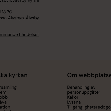
vsbyn, Älvsby Kyrka
i 18.30
sa Älvsbyn, Älvsby
kommande händelser
ka kyrkan
Om webbplats
örsamling
Behandling av
lem
personuppgifter
jobb
Kakor
åva
Lyssna
ation
Tillgänglighetsredogö