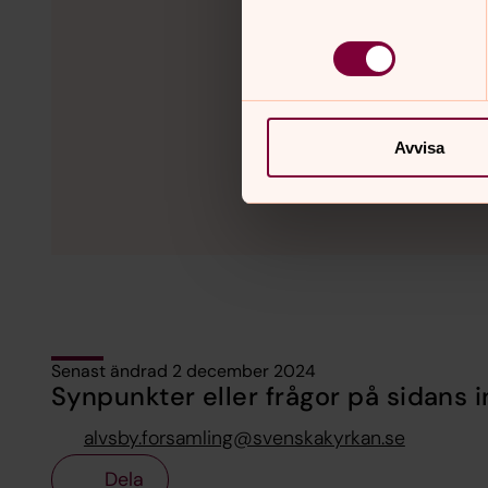
Avvisa
Senast ändrad 2 december 2024
Synpunkter eller frågor på sidans i
alvsby.forsamling@svenskakyrkan.se
Dela