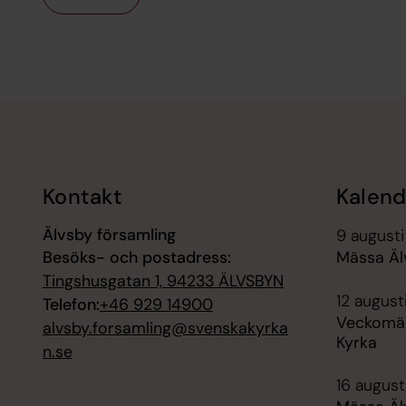
Tillbaka till toppen
Tillbaka till innehållet
Kontakt
Kalend
Älvsby församling
9 augusti
Besöks- och postadress:
Mässa Äl
Tingshusgatan 1, 94233 ÄLVSBYN
12 august
Telefon:
+46 929 14900
Veckomäs
alvsby.forsamling@svenskakyrka
Kyrka
n.se
16 augusti