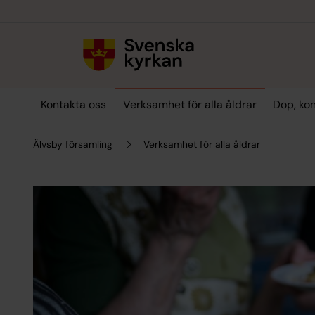
Till innehållet
Till undermeny
Kontakta oss
Verksamhet för alla åldrar
Dop, kon
Älvsby församling
Verksamhet för alla åldrar