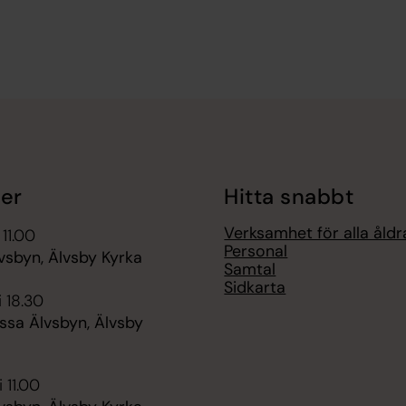
er
Hitta snabbt
Verksamhet för alla åldr
 11.00
Personal
vsbyn, Älvsby Kyrka
Samtal
Sidkarta
i 18.30
sa Älvsbyn, Älvsby
 11.00