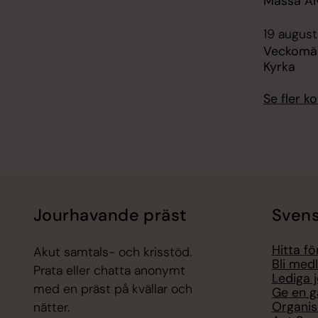
Mässa Äl
19 august
Veckomäs
Kyrka
Se fler 
Jourhavande präst
Svens
Hitta f
Akut samtals- och krisstöd.
Bli med
Prata eller chatta anonymt
Lediga 
med en präst på kvällar och
Ge en g
Organis
nätter.