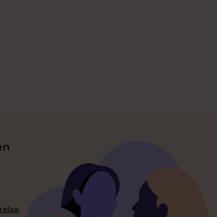
en
relse