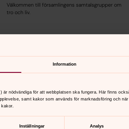
Välkommen till församlingens samtalsgrupper om
tro och liv.
Musik och körer
Information
Här har vi samlat verksamhet som har med musik
att göra.
) är nödvändiga för att webbplatsen ska fungera. Här finns ocks
pplevelse, samt kakor som används för marknadsföring och när vi
 kakor.
e vecka anordnar Älvsby församling sångstunder på Nyber
 och mötet är alltid öppet för alla som vill avsätta en s
Inställningar
Analys