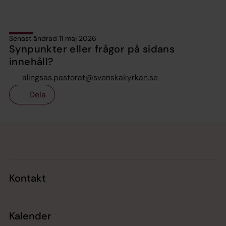
Senast ändrad 11 maj 2026
Synpunkter eller frågor på sidans
innehåll?
alingsas.pastorat@svenskakyrkan.se
Dela
Tillbaka till toppen
Tillbaka till innehållet
Kontakt
Kalender