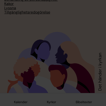
Kakor
Lyssna
Tillgänglighetsredogörelse
Kalender
Kyrkor
Bibeltexter