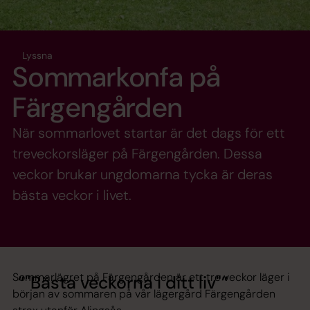
Lyssna
Sommarkonfa på
Färgengården
När sommarlovet startar är det dags för ett
treveckorsläger på Färgengården. Dessa
veckor brukar ungdomarna tycka är deras
bästa veckor i livet.
Sommarlägret på Färgengården är ett tre veckor läger i
"Bästa veckorna i ditt liv"
början av sommaren på vår lägergård Färgengården