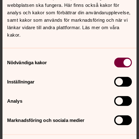
webbplatsen ska fungera. Här finns också kakor för
analys och kakor som förbättrar din användarupplevelse,
samt kakor som används för marknadsföring och när vi
länkar vidare till andra plattformar. Läs mer om våra
kakor.
Samtyckesval
Nödvändiga kakor
Inställningar
Jonas Liljeblad
Konfirmandsamordnare, Församlingspedagog,
Analys
Svenska kyrkan Alingsås
Direkt:
0322-66 91 07
Mobil:
0766-39 61 07
Marknadsföring och sociala medier
jonas.liljeblad@svenskakyrkan.se
E-post: