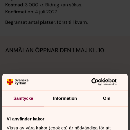
Kostnad
: 3 000 kr. Bidrag kan sökas.
Konfirmation
: 4 juli 2027
Begränsat antal platser, först till kvarn.
ANMÄLAN ÖPPNAR DEN 1 MAJ KL. 10
Anmälan
Samtycke
Information
Om
Vi använder kakor
Vissa av våra kakor (cookies) är nödvändiga för att