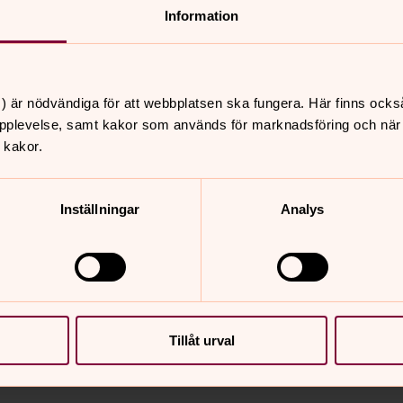
Information
Boka din biljett til
) är nödvändiga för att webbplatsen ska fungera. Här finns ocks
Biljett till MR-dagarna
pplevelse, samt kakor som används för marknadsföring och när vi
 kakor.
Inställningar
Analys
Tillåt urval