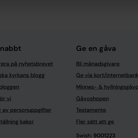
snabbt
Ge en gåva
era på nyhetsbrevet
Bli månadsgivare
ska kyrkans blogg
Ge via kort/internetban
bloggen
Minnes- & hyllningsgåv
ör vi
Gåvoshopen
g av personuppgifter
Testamente
tällning kakor
Fler sätt att ge
Swish:
9001223