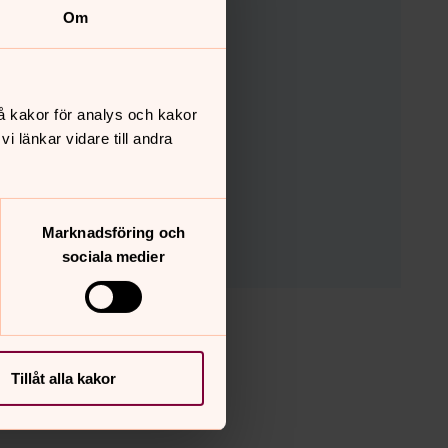
Om
l MR-dagarna
å kakor för analys och kakor
 länkar vidare till andra
Marknadsföring och
sociala medier
Tillåt alla kakor