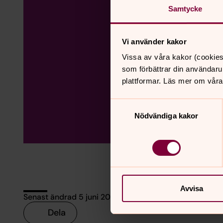
Samtycke
Vi använder kakor
Vissa av våra kakor (cookies
som förbättrar din användaru
plattformar. Läs mer om våra
Samtyckesval
Nödvändiga kakor
Avvisa
Senast ändrad 5 juni 2026
Dela