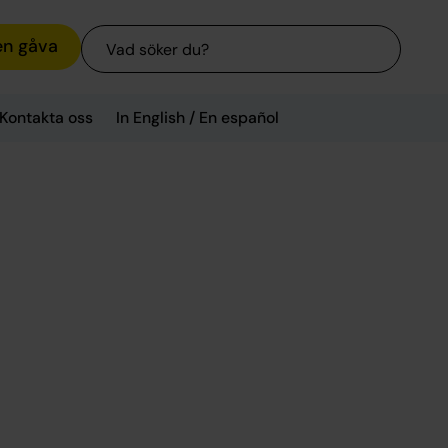
Sök
en gåva
Kontakta oss
In English / En español