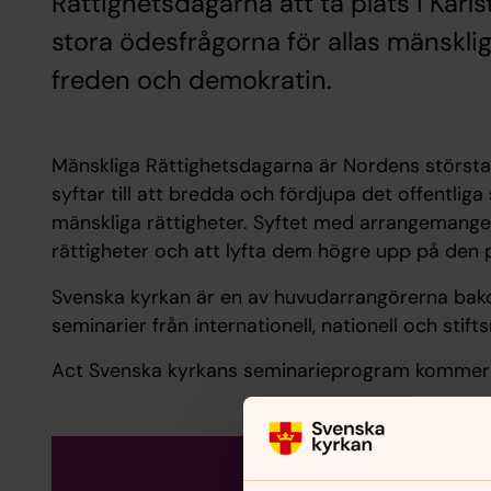
Rättighetsdagarna att ta plats i Karl
stora ödesfrågorna för allas mänsklig
freden och demokratin.
Mänskliga Rättighetsdagarna är Nordens största
syftar till att bredda och fördjupa det offentli
mänskliga rättigheter. Syftet med arrangemange
rättigheter och att lyfta dem högre upp på den 
Svenska kyrkan är en av huvudarrangörerna ba
seminarier från internationell, nationell och stifts
Act Svenska kyrkans seminarieprogram kommer 