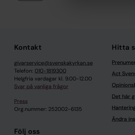
Tillbaka till toppen
Tillbaka till innehållet
Kontakt
Hitta 
Prenumer
givarservice@svenskakyrkan.se
Telefon:
010-1819300
Act Sven
Helgfria vardagar kl. 9.00-12.00
Opinions
Svar på vanliga frågor
Det här g
Press
Hanterin
Org.nummer: 252002-6135
Ändra ins
Följ oss