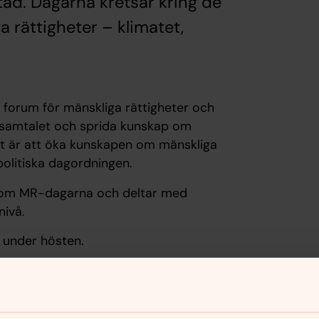
stad. Dagarna kretsar kring de
a rättigheter – klimatet,
 forum för mänskliga rättigheter och
ga samtalet och sprida kunskap om
t är att öka kunskapen om mänskliga
politiska dagordningen.
kom MR-dagarna och deltar med
nivå.
under hösten.