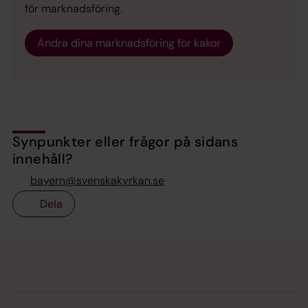
för marknadsföring.
Ändra dina marknadsföring för kakor
Synpunkter eller frågor på sidans
innehåll?
bayern@svenskakyrkan.se
Dela
Tillbaka till toppen
Tillbaka till innehållet