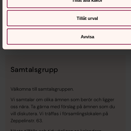
63. Vi träffas och umgås över ett glas vin och lite
tilltugg som man själv kan ta med sig.
Tillåt urval
Se kalendern för nästa tillfälle.
Hjärtligt Välkomna!
Avvisa
Samtalsgrupp
Välkomna till samtalsgruppen.
Vi samtalar om olika ämnen som berör och ligger
oss nära. Ta gärna med förslag på ämnen som du
vill diskutera. Vi träffas i församlingslokalen på
Zeppelinstr. 63.