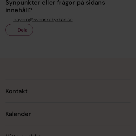
Synpunkter eller frågor på sidans
innehåll?
bayern@svenskakyrkan.se
Dela
Tillbaka till toppen
Tillbaka till innehållet
Kontakt
Kalender