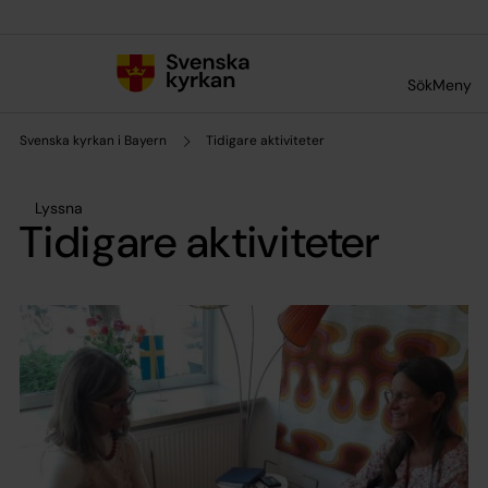
Till innehållet
Till undermeny
Sök
Meny
Svenska kyrkan i Bayern
Tidigare aktiviteter
Lyssna
Tidigare aktiviteter