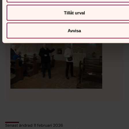
nu av en lärd och engagerad guide.
Tack ni som lade upp det fina programmet.
Tillåt urval
Avvisa
Senast ändrad 11 februari 2026