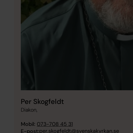
Per Skogfeldt
Diakon,
Mobil:
073-708 45 31
per.skogfeldt@svenskakyrkan.se
E-post: