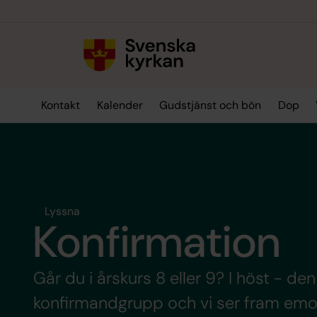
Till innehållet
Till undermeny
Kontakt
Kalender
Gudstjänst och bön
Dop
Lyssna
Konfirmation
Går du i årskurs 8 eller 9? I höst - d
konfirmandgrupp och vi ser fram emot 