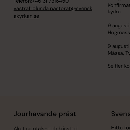
Telefon:
+46 31 7316450
Konfirma
vastrafrolunda.pastorat@svensk
kyrka
akyrkan.se
9 augusti
Högmässa
9 augusti
Mässa, T
Se fler 
Jourhavande präst
Svens
Hitta f
Akut samtals- och krisstöd.