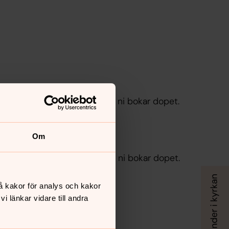
länning, ange klänning B när ni bokar dopet.
D
Om
länning, ange klänning D när ni bokar dopet.
å kakor för analys och kakor
 länkar vidare till andra