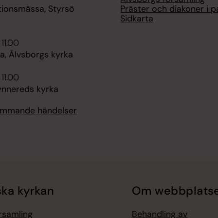
Präster och diakoner i p
tionsmässa, Styrsö
Sidkarta
 11.00
, Älvsborgs kyrka
 11.00
ynnereds kyrka
kommande händelser
ka kyrkan
Om webbplats
örsamling
Behandling av