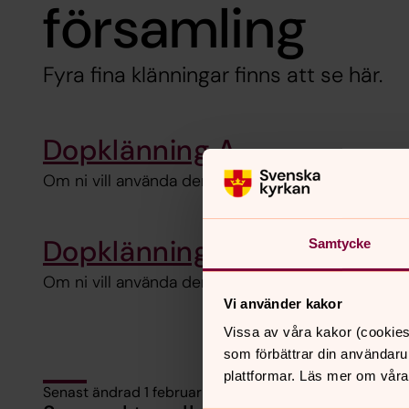
församling
Fyra fina klänningar finns att se här.
Dopklänning A
Om ni vill använda denna klänning, ange klänning 
Dopklänning C
Samtycke
Om ni vill använda denna klänning, ange klänning 
Vi använder kakor
Vissa av våra kakor (cookies
som förbättrar din användaru
plattformar. Läs mer om våra
Senast ändrad 1 februari 2021