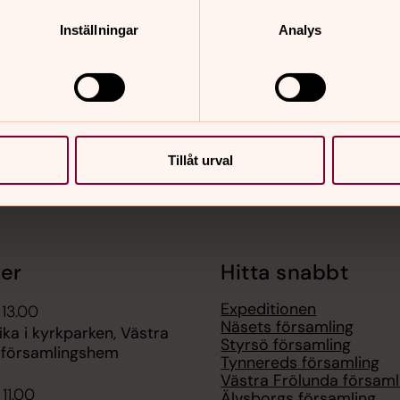
nnehåll?
Inställningar
Analys
Tillåt urval
er
Hitta snabbt
Expeditionen
 13.00
Näsets församling
ka i kyrkparken, Västra
Styrsö församling
 församlingshem
Tynnereds församling
Västra Frölunda församl
 11.00
Älvsborgs församling