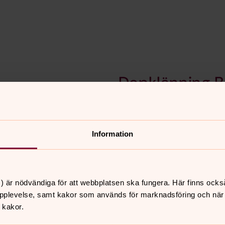
Dopklänning B
A när ni bokar dopet.
Om ni vill använda denna k
Dopklänning 
Information
C när ni bokar dopet.
Om ni vill använda denna k
) är nödvändiga för att webbplatsen ska fungera. Här finns ocks
pplevelse, samt kakor som används för marknadsföring och när vi
 kakor.