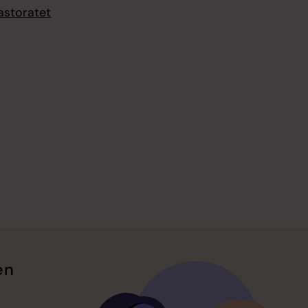
astoratet
en