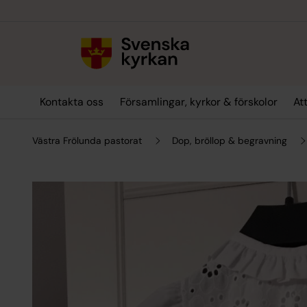
Till innehållet
Till undermeny
Kontakta oss
Församlingar, kyrkor & förskolor
At
Västra Frölunda pastorat
Dop, bröllop & begravning