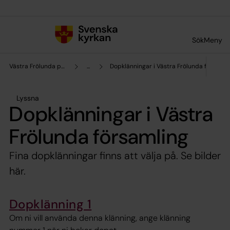
Till innehållet
Till undermeny
Sök
Meny
Västra Frölunda pastorat
...
Dopklänningar i Västra Frölunda församli
Lyssna
Dopklänningar i Västra
Frölunda församling
Fina dopklänningar finns att välja på. Se bilder
här.
Dopklänning 1
Om ni vill använda denna klänning, ange klänning