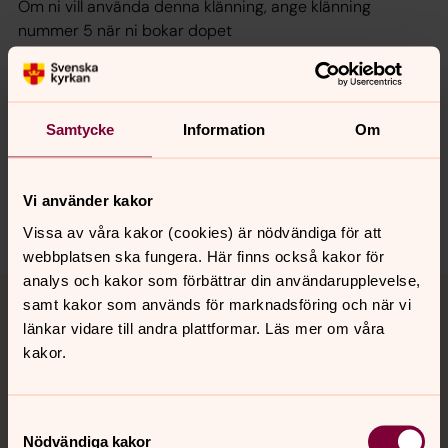
Om ni vill använda denna klänning, ange klänning
nummer 5 när ni bokar dopet
Synpunkter eller frågor på sidans
Samtycke
Information
Om
innehåll?
vastrafrolunda.pastorat@svenskakyrkan.se
Vi använder kakor
Vissa av våra kakor (cookies) är nödvändiga för att
webbplatsen ska fungera. Här finns också kakor för
analys och kakor som förbättrar din användarupplevelse,
Tillbaka till toppen
Tillbaka till innehållet
samt kakor som används för marknadsföring och när vi
länkar vidare till andra plattformar. Läs mer om våra
kakor.
Kontakt
Samtyckesval
Nödvändiga kakor