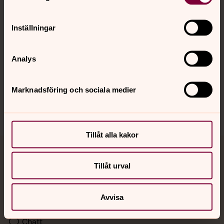
Kalender
Inställningar
Hitta snabbt
Analys
Sociala kanaler
Marknadsföring och sociala medier
Tillåt alla kakor
Jourhavande präst
Tillåt urval
Akut samtals- och krisstöd. Prata eller chatta anonymt
med en präst på kvällar och nätter.
Avvisa
Chatt