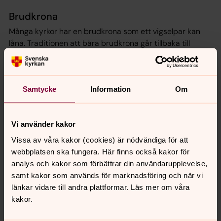
Brudkrona
Många kyrkor har en brudkrona som ett vigselpar kan
låna. Traditionen att bära brudkrona går tillbaka till
medeltiden. Den var en symbol för jungfru Maria, både
som himmelsdrottning och som den kyska kvinnan.
Brudkrona finns att låna på
Donsö
och i
Tynnered
.
Samtycke
Information
Om
Riskorn
I slutet av 1800-talet infördes seden att kasta ris eller
Vi använder kakor
sädeskorn över vigselparet för att bringa fruktsamhet
Vissa av våra kakor (cookies) är nödvändiga för att
och rikedom till paret.
I våra kyrkor är det dock endast
webbplatsen ska fungera. Här finns också kakor för
tillåtet med blomblad eller såpbubblor.
analys och kakor som förbättrar din användarupplevelse,
samt kakor som används för marknadsföring och när vi
länkar vidare till andra plattformar. Läs mer om våra
Läs mer om bröllopets symboler
kakor.