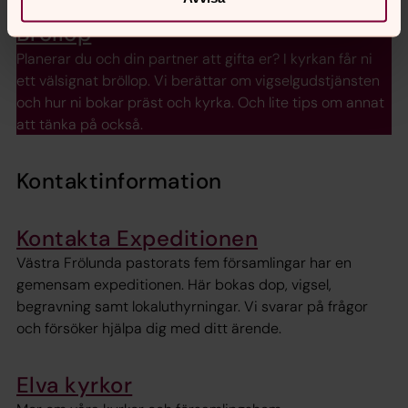
Bröllop
Planerar du och din partner att gifta er? I kyrkan får ni
ett välsignat bröllop. Vi berättar om vigselgudstjänsten
och hur ni bokar präst och kyrka. Och lite tips om annat
att tänka på också.
Kontaktinformation
Kontakta Expeditionen
Västra Frölunda pastorats fem församlingar har en
gemensam expeditionen. Här bokas dop, vigsel,
begravning samt lokaluthyrningar. Vi svarar på frågor
och försöker hjälpa dig med ditt ärende.
Elva kyrkor