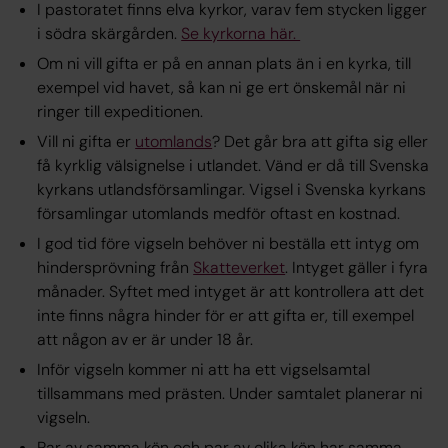
I pastoratet finns elva kyrkor, varav fem stycken ligger
i södra skärgården.
Se kyrkorna här.
Om ni vill gifta er på en annan plats än i en kyrka, till
exempel vid havet, så kan ni ge ert önskemål när ni
ringer till expeditionen.
Vill ni gifta er
utomlands
? Det går bra att gifta sig eller
få kyrklig välsignelse i utlandet. Vänd er då till Svenska
kyrkans utlandsförsamlingar. Vigsel i Svenska kyrkans
församlingar utomlands medför oftast en kostnad.
I god tid före vigseln behöver ni beställa ett intyg om
hindersprövning från
Skatteverket
. Intyget gäller i fyra
månader. Syftet med intyget är att kontrollera att det
inte finns några hinder för er att gifta er, till exempel
att någon av er är under 18 år.
Inför vigseln kommer ni att ha ett vigselsamtal
tillsammans med prästen. Under samtalet planerar ni
vigseln.
Par av samma kön och par av olika kön har samma