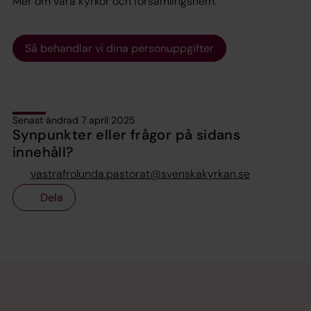
Mer om våra kyrkor och församlingshem.
Så behandlar vi dina personuppgifter
Senast ändrad 7 april 2025
Synpunkter eller frågor på sidans
innehåll?
vastrafrolunda.pastorat@svenskakyrkan.se
Dela
Tillbaka till toppen
Tillbaka till innehållet