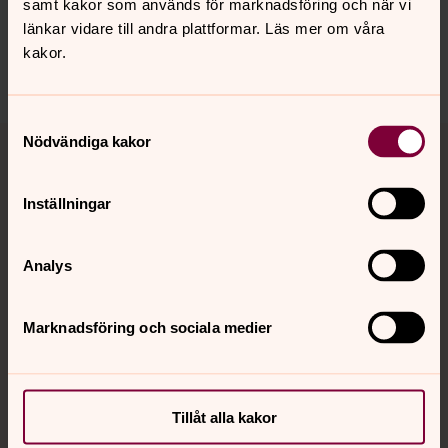
samt kakor som används för marknadsföring och när vi
länkar vidare till andra plattformar. Läs mer om våra
Dela
kakor.
Samtyckesval
Tillbaka till toppen
Tillbaka till innehållet
Nödvändiga kakor
Inställningar
Kontakt
Analys
Kalender
Marknadsföring och sociala medier
Hitta snabbt
Tillåt alla kakor