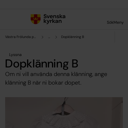
Till innehållet
Till undermeny
Sök
Meny
Västra Frölunda pastorat
...
Dopklänning B
Lyssna
Dopklänning B
Om ni vill använda denna klänning, ange
klänning B när ni bokar dopet.