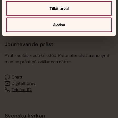
Sociala kanaler
Tillåt urval
Avvisa
Jourhavande präst
Akut samtals- och krisstöd. Prata eller chatta anonymt
med en präst på kvällar och nätter.
Chatt
Digitalt brev
Telefon 112
Svenska kyrkan