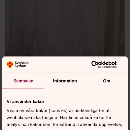
Foto: Magdalena Moberg
Samtycke
Information
Om
Vi använder kakor
Senast ändrad 24 februari 2020
Vissa av våra kakor (cookies) är nödvändiga för att
Synpunkter eller frågor på sidans
webbplatsen ska fungera. Här finns också kakor för
innehåll?
analys och kakor som förbättrar din användarupplevelse,
vastrafrolunda.pastorat@svenskakyrkan.se