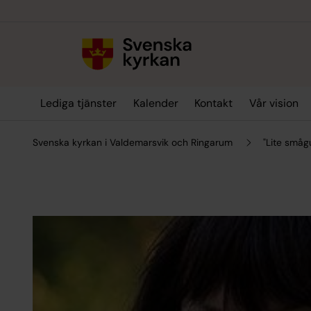
Till innehållet
Till undermeny
Lediga tjänster
Kalender
Kontakt
Vår vision
Svenska kyrkan i Valdemarsvik och Ringarum
"Lite småg