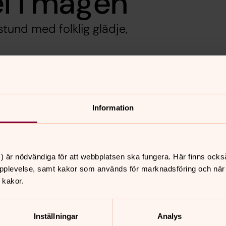
l i magen"
tund med folklig glädje,
n den 24 januari 12:30. Gudrid Hansen
fe och lotteri till ett rimligt pris.
Information
ast fredag den 20 januari.
) är nödvändiga för att webbplatsen ska fungera. Här finns ocks
pplevelse, samt kakor som används för marknadsföring och när vi
nnehåll?
 kakor.
Inställningar
Analys