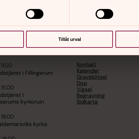
Tillåt urval
er
Hitta snabbt
Kontakt
 11.00
Kalender
udstjänst i Fillingerum
Gravskötsel
Dop
 15.00
Vigsel
dstjänst i
Begravning
Sidkarta
yserums kyrkoruin
 18.00
aldemarsviks kyrka
i 18.00