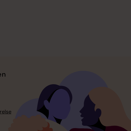
en
relse