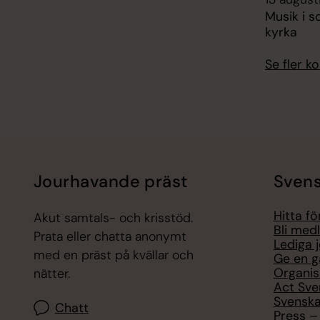
Musik i 
kyrka
Se fler 
Jourhavande präst
Svens
Hitta f
Akut samtals- och krisstöd.
Bli med
Prata eller chatta anonymt
Lediga 
med en präst på kvällar och
Ge en g
Organis
nätter.
Act Sve
Svenska
Chatt
Press – 