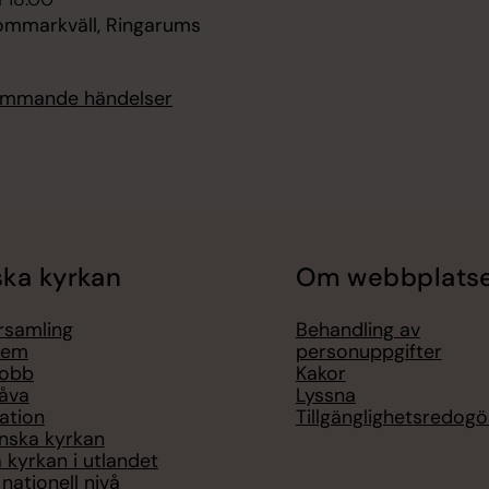
sommarkväll, Ringarums
kommande händelser
ka kyrkan
Om webbplats
örsamling
Behandling av
lem
personuppgifter
jobb
Kakor
åva
Lyssna
ation
Tillgänglighetsredogö
nska kyrkan
 kyrkan i utlandet
nationell nivå