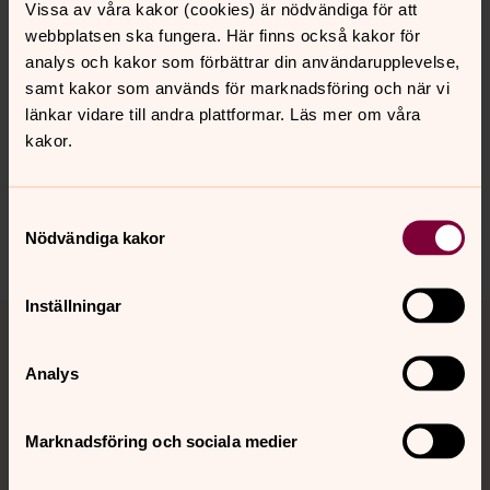
Vissa av våra kakor (cookies) är nödvändiga för att
webbplatsen ska fungera. Här finns också kakor för
analys och kakor som förbättrar din användarupplevelse,
samt kakor som används för marknadsföring och när vi
Synpunkter eller frågor på sidans
länkar vidare till andra plattformar. Läs mer om våra
innehåll?
kakor.
uppsala.pastorat@svenskakyrkan.se
Dela
Samtyckesval
Nödvändiga kakor
Inställningar
Tillbaka till toppen
Tillbaka till innehållet
Analys
Kontakt
Marknadsföring och sociala medier