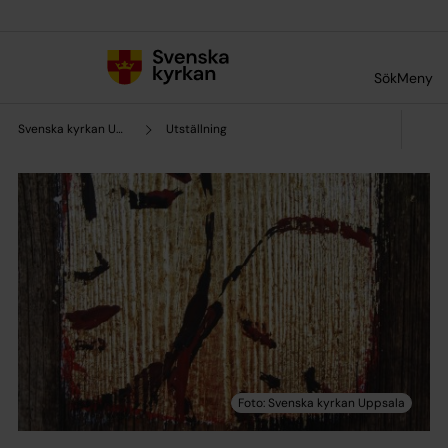
Till innehållet
Till undermeny
Sök
Meny
Svenska kyrkan Uppsala
Utställning