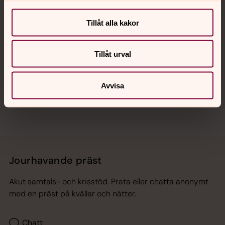
Kalender
Tillåt alla kakor
Hitta snabbt
Tillåt urval
Sociala kanaler
Avvisa
Jourhavande präst
Akut samtals- och krisstöd. Prata eller chatta anonymt
med en präst på kvällar och nätter.
Chatt