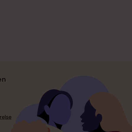
en
relse