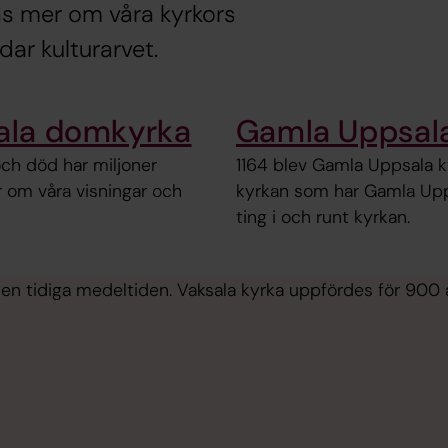
Läs mer om våra kyrkors
dar kulturarvet.
sala domkyrka
Gamla Uppsala
 och död har miljoner
1164 blev Gamla Uppsala k
r om våra visningar och
kyrkan som har Gamla Uppsa
ting i och runt kyrkan.
i den tidiga medeltiden. Vaksala kyrka uppfördes för 900