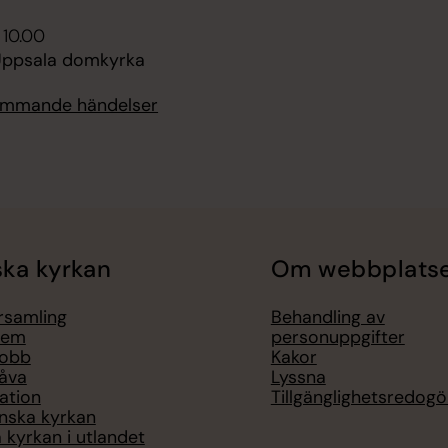
 10.00
 Uppsala domkyrka
kommande händelser
ka kyrkan
Om webbplats
örsamling
Behandling av
lem
personuppgifter
jobb
Kakor
åva
Lyssna
ation
Tillgänglighetsredogö
nska kyrkan
 kyrkan i utlandet