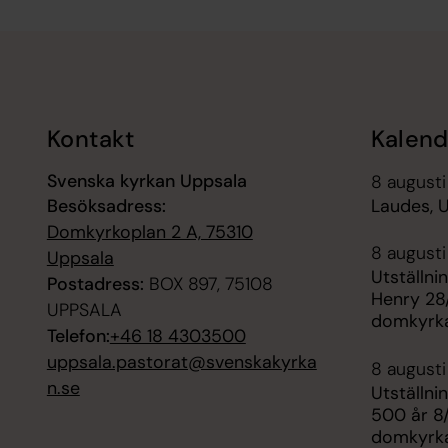
Tillbaka till toppen
Tillbaka till innehållet
Kontakt
Kalend
Svenska kyrkan Uppsala
8 august
Besöksadress:
Laudes, 
Domkyrkoplan 2 A, 75310
8 august
Uppsala
Utställni
Postadress:
BOX 897, 75108
Henry 28
UPPSALA
domkyrk
Telefon:
+46 18 4303500
uppsala.pastorat@svenskakyrka
8 august
n.se
Utställni
500 år 8/
domkyrk