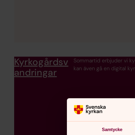
Kyrkogårdsv
Sommartid erbjuder vi kyr
kan även gå en digital k
andringar
Samtycke