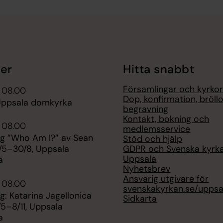
er
Hitta snabbt
Församlingar och kyrko
i 08.00
Dop, konfirmation, bröll
Uppsala domkyrka
begravning
Kontakt, bokning och
i 08.00
medlemsservice
ng ”Who Am I?” av Sean
Stöd och hjälp
GDPR och Svenska kyrk
/5–30/8, Uppsala
Uppsala
a
Nyhetsbrev
Ansvarig utgivare för
i 08.00
svenskakyrkan.se/uppsa
ng: Katarina Jagellonica
Sidkarta
5–8/11, Uppsala
a