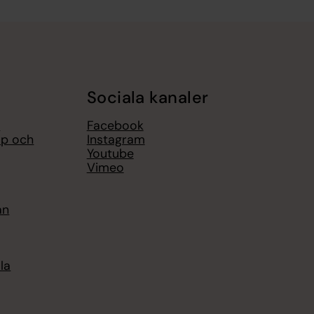
Sociala kanaler
r
Facebook
op och
Instagram
Youtube
Vimeo
an
la