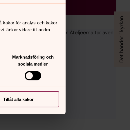
å kakor för analys och kakor
 länkar vidare till andra
 glasmålningar och textilier. Ateljéerna tar även
r under respektive ateljé.
Marknadsföring och
sociala medier
Tillåt alla kakor