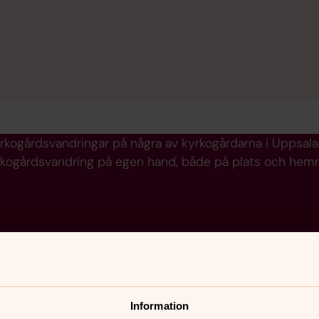
kogårdsvandringar på några av kyrkogårdarna i Uppsala. 
yrkogårdsvandring på egen hand, både på plats och hem
Information