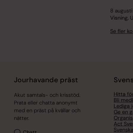
8 augusti
Visning,
Se fler 
Jourhavande präst
Svens
Hitta f
Akut samtals- och krisstöd.
Bli med
Prata eller chatta anonymt
Lediga 
med en präst på kvällar och
Ge en g
Organis
nätter.
Act Sve
Svenska
Chatt