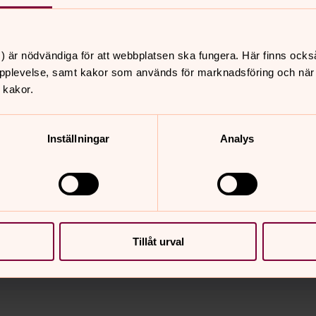
) är nödvändiga för att webbplatsen ska fungera. Här finns ocks
pplevelse, samt kakor som används för marknadsföring och när vi
domkyrka har två avancerade ateljéer för konservering av
 kakor.
erna uppdrag - allt från rådgivning till åtgärder. Läs me
Inställningar
Analys
Tillåt urval