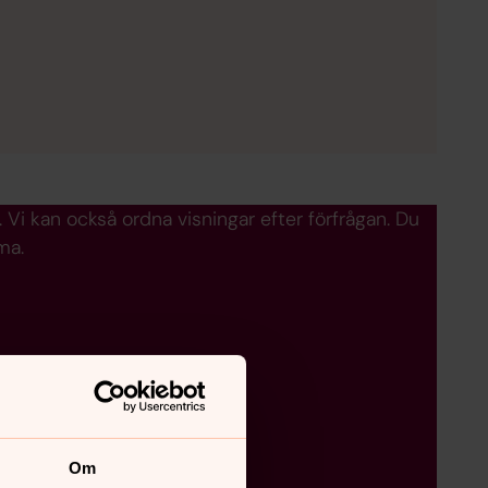
Vi kan också ordna visningar efter förfrågan. Du
ma.
Om