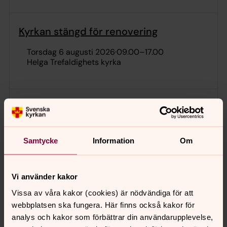
Kyrkan stängd för renovering
torsdag 6 augusti 2026
·
09.00
–
17.00
Helga Trefaldighets kyrka
Visning
torsdag 6 augusti 2026
·
10.00
–
10.45
Uppsala domkyrka
Samtycke
Information
Om
Kort visning på svenska. Gratis. Reservation för
ändringar. Vid konsert eller gudstjänst äger
Vi använder kakor
visningen rum utomhus. Visningsverksamheten
Vissa av våra kakor (cookies) är nödvändiga för att
sker i samarbete med Sensus.
webbplatsen ska fungera. Här finns också kakor för
analys och kakor som förbättrar din användarupplevelse,