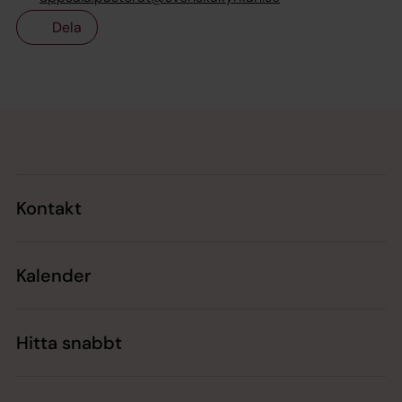
Dela
Tillbaka till toppen
Tillbaka till innehållet
Kontakt
Kalender
Hitta snabbt