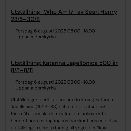
Utställning ”Who Am I?” av Sean Henry
28/5–30/8
torsdag 6 augusti 2026
·
08.00
–
18.00
Uppsala domkyrka
Utställning: Katarina Jagellonica 500 år
8/5–8/11
torsdag 6 augusti 2026
·
08.00
–
18.00
Uppsala domkyrka
Utställningen berättar om om drottning Katarina
Jagellonica (1526–83) och om de platser och
föremål i Uppsala domkyrka som anknyter till
henne. I norra sidogångens barnkor finns en del av
utställningen som riktar sig till yngre besökare.