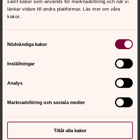
samt kakor som används för marknadsföring och när vi
Visa fler händelser
länkar vidare till andra plattformar. Läs mer om våra
kakor.
Gudstjänst
Samtyckesval
Här hittar du gudstjänstprogrammet och information
Nödvändiga kakor
om de olika gudstjänsterna i Svenska kyrkan Uppsala.
Inställningar
Nyhetsbrev
Håll koll på allt som händer i Uppsala. Prenumerera på
Analys
nyhetsbrevet, så får du utvalda tips och det färska
veckoprogrammet med e-post varje vecka.
Marknadsföring och sociala medier
Tillåt alla kakor