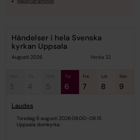
Majprogrammet
Händelser i hela Svenska
kyrkan Uppsala
Vecka 32
augusti 2026
mån
tis
ons
tor
fre
lör
sön
3
4
5
6
7
8
9
Laudes
torsdag 6 augusti 2026
·
08.00
–
08.15
Uppsala domkyrka