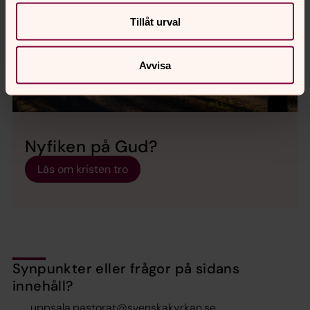
Tillåt urval
Avvisa
Nyfiken på Gud?
Läs om kristen tro
Synpunkter eller frågor på sidans
innehåll?
uppsala.pastorat@svenskakyrkan.se