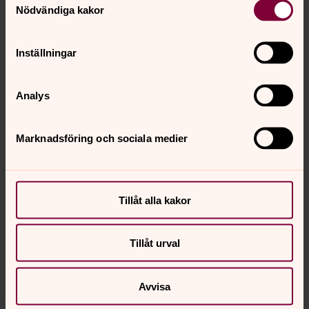
Nödvändiga kakor
som sker i våra församlingar. Du hittar alltid de två
senaste programmen här.
Inställningar
Analys
Marknadsföring och sociala medier
Tillåt alla kakor
Tillåt urval
Nyfiken på Gud?
Avvisa
Läs om kristen tro