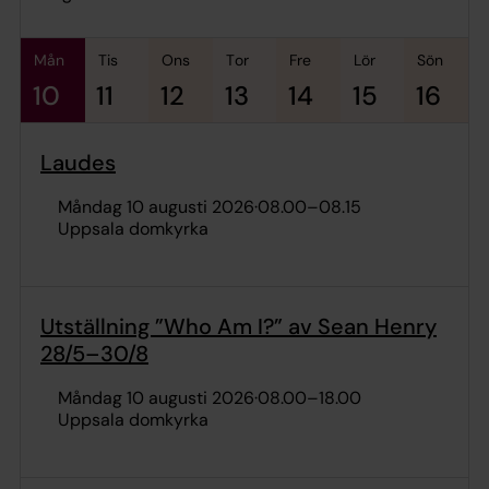
mån
tis
ons
tor
fre
lör
sön
10
11
12
13
14
15
16
Laudes
måndag 10 augusti 2026
·
08.00
–
08.15
Uppsala domkyrka
Utställning ”Who Am I?” av Sean Henry
28/5–30/8
måndag 10 augusti 2026
·
08.00
–
18.00
Uppsala domkyrka