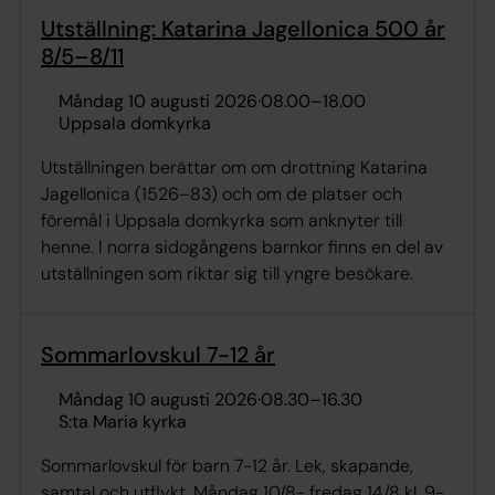
Utställning: Katarina Jagellonica 500 år
8/5–8/11
måndag 10 augusti 2026
·
08.00
–
18.00
Uppsala domkyrka
Utställningen berättar om om drottning Katarina
Jagellonica (1526–83) och om de platser och
föremål i Uppsala domkyrka som anknyter till
henne. I norra sidogångens barnkor finns en del av
utställningen som riktar sig till yngre besökare.
Sommarlovskul 7-12 år
måndag 10 augusti 2026
·
08.30
–
16.30
S:ta Maria kyrka
Sommarlovskul för barn 7-12 år. Lek, skapande,
samtal och utflykt. Måndag 10/8- fredag 14/8 kl. 9-