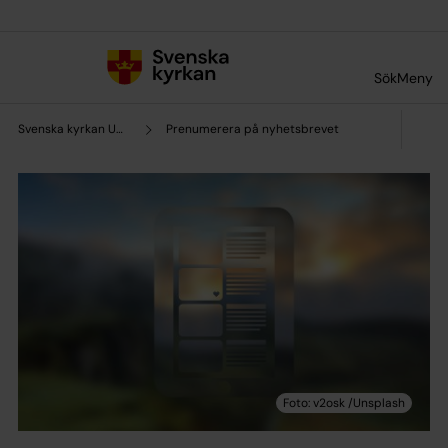
Till innehållet
Till undermeny
Sök
Meny
Svenska kyrkan Uppsala
Prenumerera på nyhetsbrevet