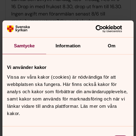
16. Drop in med frukost 8.30, drop ut fram till 16.30.
Ingen avgift men föranmälan senast 8/6 till
maria.hammarstrom3@svenskakyrkan.se
Kyrkan stängd för renovering
Samtycke
Information
Om
måndag 10 augusti 2026
·
09.00
–
17.00
Helga Trefaldighets kyrka
Vi använder kakor
Vissa av våra kakor (cookies) är nödvändiga för att
webbplatsen ska fungera. Här finns också kakor för
Visa fler händelser
analys och kakor som förbättrar din användarupplevelse,
samt kakor som används för marknadsföring och när vi
länkar vidare till andra plattformar. Läs mer om våra
kakor.
Månadsprogram
Programmet utkommer vanligtvis några dagar innan
Samtyckesval
månadsskiftet och listar en stor del av alla de aktiviteter