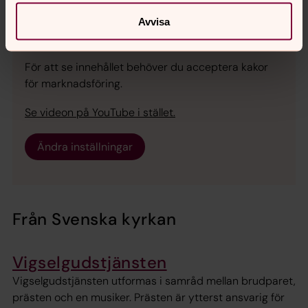
tänker.
Avvisa
För att se innehållet behöver du acceptera kakor
för marknadsföring.
Se videon på YouTube i stället.
Ändra inställningar
Från Svenska kyrkan
Vigselgudstjänsten
Vigselgudstjänsten utformas i samråd mellan brudparet,
prästen och en musiker. Prästen är ytterst ansvarig för