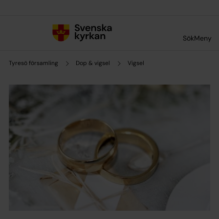
Till innehållet
Till undermeny
Sök
Meny
Tyresö församling
Dop & vigsel
Vigsel