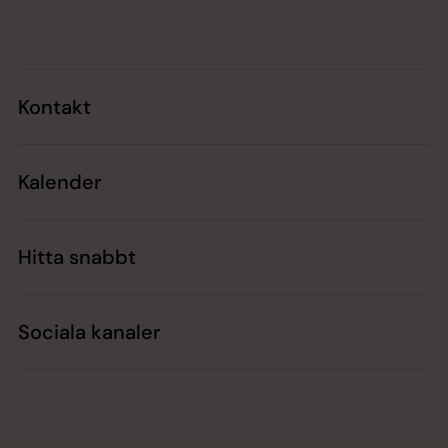
Tillbaka till toppen
Tillbaka till innehållet
Kontakt
Kalender
Hitta snabbt
Sociala kanaler