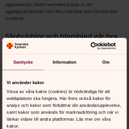
vigselsamtal. Under samtalet pratar ni om
vigselgudstjänsten och det praktiska som till exempel
musikval.
Såpbubblor och blomblad går bra
Såpbubblor och blomblad går bra nedanför trappan,
dock inte inne i kyrkan. Ris och konfetti är inte tillåtet att
kasta.
Samtycke
Information
Om
Vi använder kakor
Församlingsexpeditionen
Vissa av våra kakor (cookies) är nödvändiga för att
Har du frågor som gäller kyrkotillhörighet eller in-
webbplatsen ska fungera. Här finns också kakor för
och utträde ur Svenska kyrkan? Behöver du hjälp
analys och kakor som förbättrar din användarupplevelse,
med att boka tid för dop, vigsel, välsignelse eller
samt kakor som används för marknadsföring och när vi
begravning? Vill du låna en dopklänning eller hyra
länkar vidare till andra plattformar. Läs mer om våra
en lokal för dopkaffe? Då är du välkommen att
kakor.