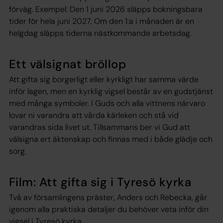
förväg. Exempel: Den 1 juni 2026 släpps bokningsbara
tider för hela juni 2027. Om den 1:a i månaden är en
helgdag släpps tiderna nästkommande arbetsdag.
Ett välsignat bröllop
Att gifta sig borgerligt eller kyrkligt har samma värde
inför lagen, men en kyrklig vigsel består av en gudstjänst
med många symboler. I Guds och alla vittnens närvaro
lovar ni varandra att vårda kärleken och stå vid
varandras sida livet ut. Tillsammans ber vi Gud att
välsigna ert äktenskap och finnas med i både glädje och
sorg.
Film: Att gifta sig i Tyresö kyrka
Två av församlingens präster, Anders och Rebecka, går
igenom alla praktiska detaljer du behöver veta inför din
vigsel i Tyresö kyrka.