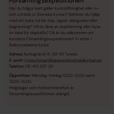
Församlingsexpeditionen
Har du frågor som gäller kyrkotillhörighet eller in-
och utträde ur Svenska kyrkan? Behöver du hjälp
med att boka tid för dop, vigsel, välsignelse eller
begravning? Vill du låna en dopklänning eller hyra
en lokal för dopkaffe? Då är du välkommen att
kontakta Församlingsexpeditionen! Vi sitter i
Bollmoradalens kyrka.
Adress:
Kyrkogränd 14, 135 43 Tyresö
E-post:
tyreso.forsamlingsexp@svenskakyrkan.se
Telefon:
08-410 937 20
Öppettider:
Måndag–fredag 10.00–12.00 samt
13.00–15.00.
Helgdagar och midsommarafton är
församlingsexpeditionen stängd.