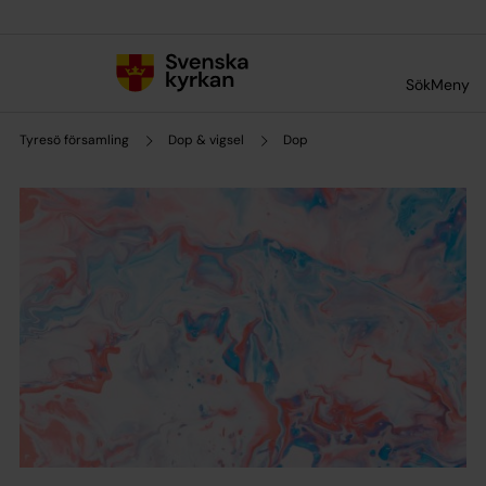
Till innehållet
Till undermeny
Sök
Meny
Tyresö församling
Dop & vigsel
Dop