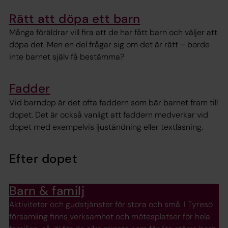
Rätt att döpa ett barn
Många föräldrar vill fira att de har fått barn och väljer att
döpa det. Men en del frågar sig om det är rätt – borde
inte barnet själv få bestämma?
Fadder
Vid barndop är det ofta faddern som bär barnet fram till
dopet. Det är också vanligt att faddern medverkar vid
dopet med exempelvis ljuständning eller textläsning.
Efter dopet
Barn & familj
Aktiviteter och gudstjänster för stora och små. I Tyresö
församling finns verksamhet och mötesplatser för hela