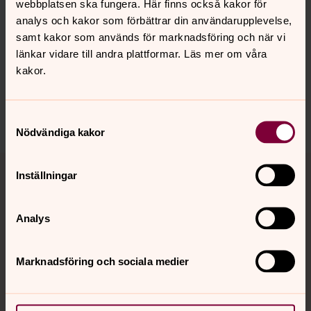
webbplatsen ska fungera. Här finns också kakor för
Senast ändrad 6 augusti 2025
analys och kakor som förbättrar din användarupplevelse,
Synpunkter eller frågor på sidans
samt kakor som används för marknadsföring och när vi
innehåll?
länkar vidare till andra plattformar. Läs mer om våra
trollhattans.forsamling@svenskakyrkan.se
kakor.
Dela
Samtyckesval
Nödvändiga kakor
Tillbaka till toppen
Tillbaka till innehållet
Inställningar
Analys
Kontakt
Marknadsföring och sociala medier
Kalender