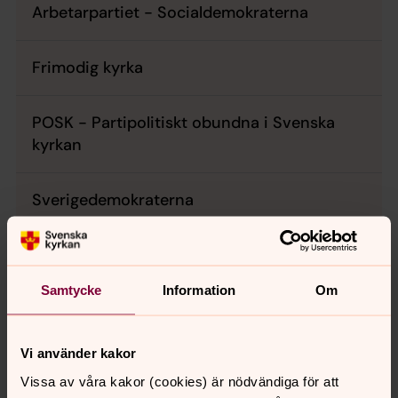
Arbetarpartiet - Socialdemokraterna
Frimodig kyrka
POSK - Partipolitiskt obundna i Svenska
kyrkan
Sverigedemokraterna
Vänstern i Svenska kyrkan (ViSK)
Samtycke
Information
Om
ÖPPEN KYRKA- en kyrka för alla
Vi använder kakor
Vissa av våra kakor (cookies) är nödvändiga för att