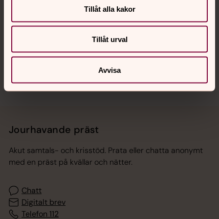
Tillåt alla kakor
Hitta snabbt
Tillåt urval
Sociala kanaler
Avvisa
Jourhavande präst
Akut samtals- och krisstöd. Prata eller chatta anonymt
med en präst på kvällar och nätter.
Chatt
Digitalt brev
Telefon 112