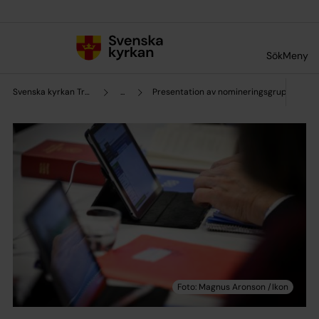
Till innehållet
Till undermeny
Sök
Meny
Svenska kyrkan Trollhättan
...
Presentation av nomineringsgrupperna i 