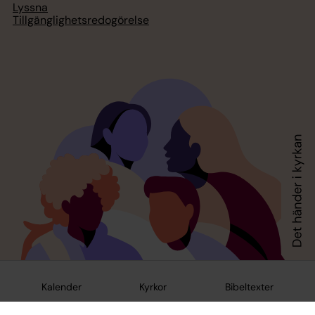
Lyssna
Tillgänglighetsredogörelse
Kalender
Kyrkor
Bibeltexter