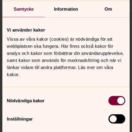
Samtycke
Information
Om
Tillbaka till toppen
Tillbaka till innehållet
Vi använder kakor
Vissa av våra kakor (cookies) är nödvändiga för att
Kontakt
webbplatsen ska fungera. Här finns också kakor för
analys och kakor som förbättrar din användarupplevelse,
samt kakor som används för marknadsföring och när vi
Kalender
länkar vidare till andra plattformar. Läs mer om våra
kakor.
Hitta snabbt
Samtyckesval
Nödvändiga kakor
Sociala kanaler
Inställningar