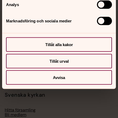
Analys
Marknadsföring och sociala medier
Jourhavande präst
Akut samtals- och krisstöd. Prata eller chatta anonymt
med en präst på kvällar och nätter.
Tillåt alla kakor
Chatt
Tillåt urval
Digitalt brev
Telefon 112
Avvisa
Svenska kyrkan
Hitta församling
Bli medlem