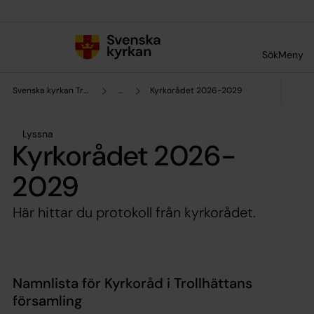
Till innehållet
Till undermeny
Sök
Meny
Svenska kyrkan Trollhättan
...
Kyrkorådet 2026-2029
Lyssna
Kyrkorådet 2026-
2029
Här hittar du protokoll från kyrkorådet.
Namnlista för Kyrkoråd i Trollhättans
församling