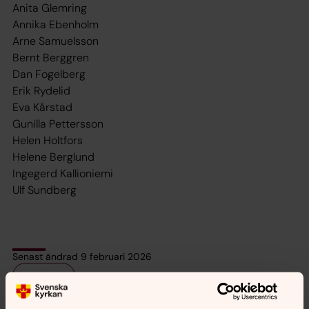
Anita Glemring
Annika Ebenholm
Arne Samuelsson
Bernt Berggren
Dan Fogelberg
Erik Rydelid
Eva Kårstad
Gunilla Pettersson
Helen Holtfors
Helene Berglund
Ingegerd Kallioniemi
Ulf Sundberg
Senast ändrad 9 februari 2026
Dela