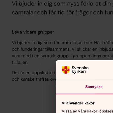
Vi bjuder in dig som nyss förlorat din 
samtalar och får tid för frågor och fu
Leva vidare grupper
Vi bjuder in dig som förlorat din partner. Här träff
och funderingar tillsammans. Vi skickar en inbjuda
vara med i en samtalsgrupp. I gruppen finns ocks
tillfällen.
Det är en uppskattad grupp och många knyter konta
och kanske träffas över en kopp kaffe på Lyktan, 
Samtycke
Vi använder kakor
Vissa av våra kakor (cookies