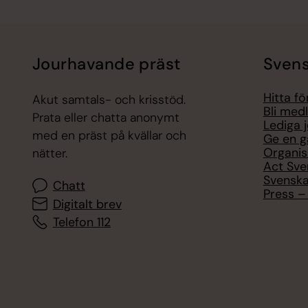
Jourhavande präst
Svens
Hitta f
Akut samtals- och krisstöd.
Bli med
Prata eller chatta anonymt
Lediga 
med en präst på kvällar och
Ge en g
Organis
nätter.
Act Sve
Svenska
Chatt
Press – 
Digitalt brev
Telefon 112