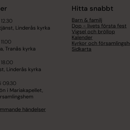
er
Hitta snabbt
Barn & familj
 12.30
Dop - livets första fest
jänst, Linderås kyrka
Vigsel och bröllop
Kalender
 11.00
Kyrkor och församlings
, Tranås kyrka
Sidkarta
 18.00
t, Linderås kyrka
i 09.30
n i Mariakapellet,
örsamlingshem
kommande händelser