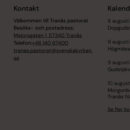
Kontakt
Kalend
Välkommen till Tranås pastorat
8 augusti
Besöks- och postadress:
Dopgudst
Majorsgatan 1, 57340 Tranås
9 augusti
Telefon:
+46 140 67400
Högmässa
tranas.pastorat@svenskakyrkan.
se
9 augusti
Gudstjäns
10 august
Morgonbö
Tranås f
Se fler 