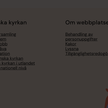
ka kyrkan
Om webbplats
örsamling
Behandling av
lem
personuppgifter
jobb
Kakor
åva
Lyssna
ation
Tillgänglighetsredogö
nska kyrkan
 kyrkan i utlandet
nationell nivå