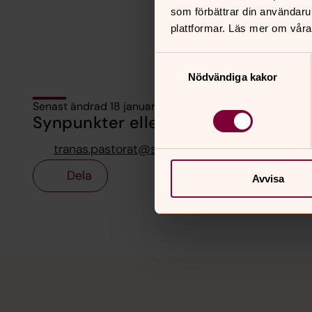
som förbättrar din användaru
plattformar. Läs mer om våra
Samtyckesval
Nödvändiga kakor
Senast ändrad 18 januari 2022
Synpunkter eller frågor på sidans i
tranas.pastorat@svenskakyrkan.se
Dela
Avvisa
Tillbaka till toppen
Tillbaka till innehållet