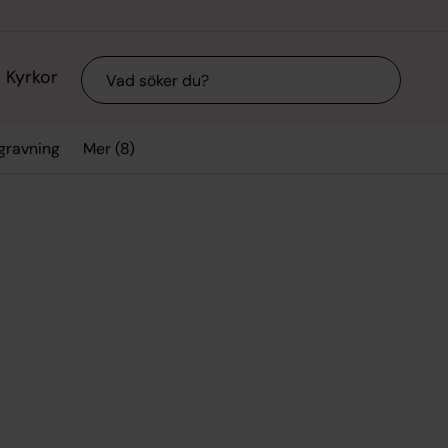
Sök
Kyrkor
Mer (8)
gravning