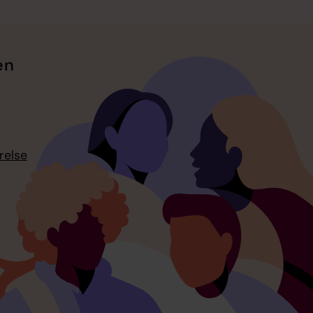
en
relse