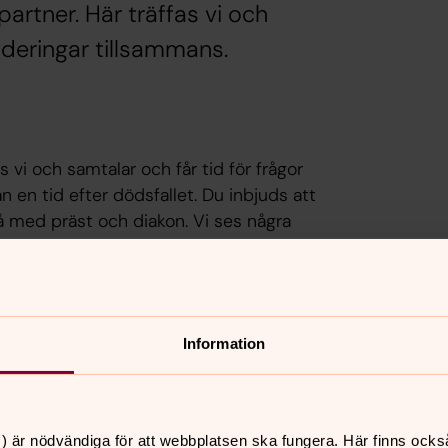
partner. Här träffas vi och
nderingar tillsammans.
as vi och samtalar och får tid för frågor
n en tid efter dödsfallet. Du inbjuds att
å med präst och diakon. Vi ses några
kter. En del väljer att fortsätta ses
vårt café och mötesplats på stan.
Information
) är nödvändiga för att webbplatsen ska fungera. Här finns ocks