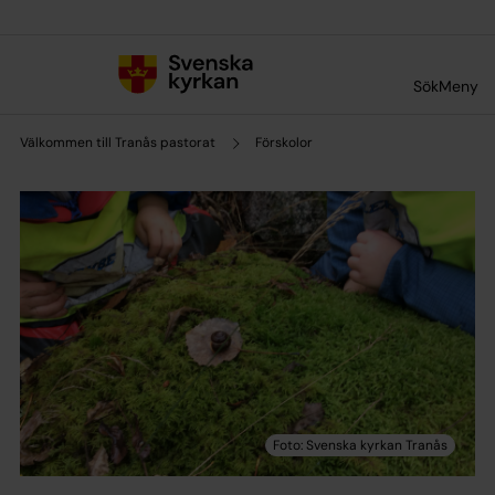
Till innehållet
Till undermeny
Sök
Meny
Välkommen till Tranås pastorat
Förskolor