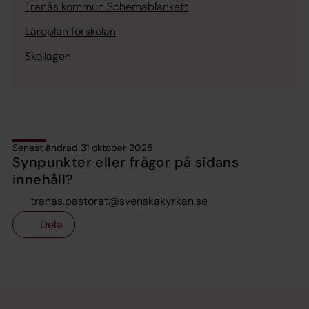
Tranås kommun Schemablankett
Läroplan förskolan
Skollagen
Senast ändrad 31 oktober 2025
Synpunkter eller frågor på sidans
innehåll?
tranas.pastorat@svenskakyrkan.se
Dela
Tillbaka till toppen
Tillbaka till innehållet