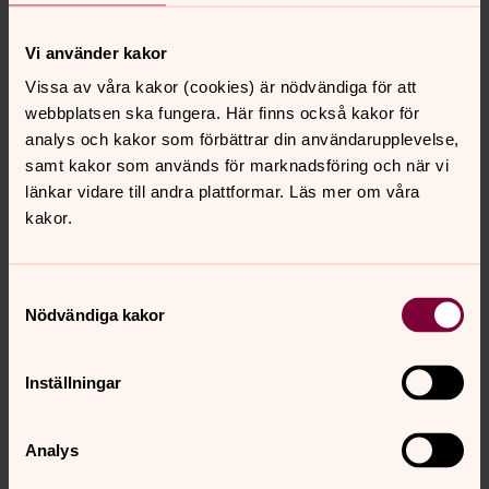
Vi använder kakor
Vissa av våra kakor (cookies) är nödvändiga för att
webbplatsen ska fungera. Här finns också kakor för
analys och kakor som förbättrar din användarupplevelse,
samt kakor som används för marknadsföring och när vi
länkar vidare till andra plattformar. Läs mer om våra
kakor.
Maria .
Rektor och skolchef, Välkommen till Tranås pastorat
Samtyckesval
Nödvändiga kakor
Direkt:
0140-674 35
maria.b.lindh@svenskakyrkan.se
E-post:
Inställningar
Analys