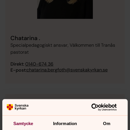
Chatarina .
Specialpedagogiskt ansvar, Välkommen till Tranås
pastorat
Direkt:
0140-674 36
chatarina.bergfoth@svenskakyrkan.se
E-post:
Samtycke
Information
Om