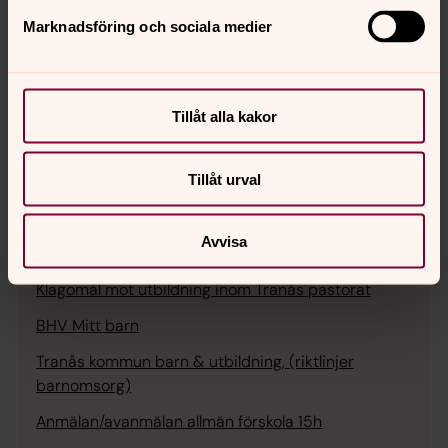
Blanketter och länkar
Marknadsföring och sociala medier
Lokal arbetsplan Tranås pastorat
Plan mot diskriminering och kränkande behandling
Olycksfallsförsäkring
Tillåt alla kakor
Olycksfallsförsäkring- villlkor
Tillåt urval
Läkemedelshantering
Anmälan om specialkost
Avvisa
Anmälan om kränkande behandling
Klagomål mot utbildning inom Tranås pastorat
BHV Mitt barn
Tranås kommun barn & utbildning, (riktlinjer
barnomsorg)
Anmälan/avanmälan allmän förskola 15h