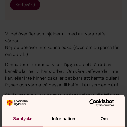
Kaffevärd
Vi behöver fler som hjälper till med att vara kaffe-
värdar.
Nej, du behöver inte kunna baka. (Även om du gärna får
om du vill. )
Denna termin kommer vi att lägga upp ett förråd av
kanelbullar när vi har storbak. Om våra kaffevärdar inte
kan, eller inte hinner baka, är det bara att hämta bullar i
frysen och värma på dessa till kaffet. Lätt som en plätt!
Så låt inte din aversion mot jäsdegar hindra dig från att
bli kaffevärd. Gå ihop med en kompis och skriv upp dig
på listan. (Bara klicka på knappen) eller mejla till
toronto@svenskakyrkan.se
Samtycke
Information
Om
Du kan också ringa Maria på 416 951 0870