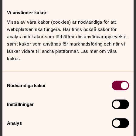
Vi använder kakor
Kom gärna också och hjälp till på våra storbak. Kontakt
Vissa av våra kakor (cookies) är nödvändiga för att
är
solveig.lalla@svenskakyrkan.se
eller håll utkik i vårt
webbplatsen ska fungera. Här finns också kakor för
Nyhetsbrev
analys och kakor som förbättrar din användarupplevelse,
samt kakor som används för marknadsföring och när vi
länkar vidare till andra plattformar. Läs mer om våra
kakor.
Senast ändrad 7 juli 2026
Synpunkter eller frågor på sidans
innehåll?
Samtyckesval
toronto@svenskakyrkan.se
Nödvändiga kakor
Dela
Inställningar
Analys
Tillbaka till toppen
Tillbaka till innehållet