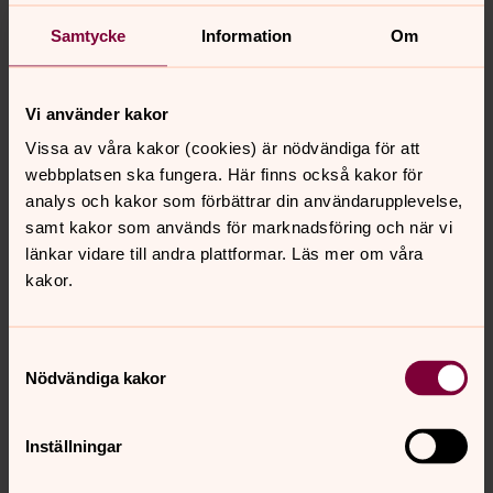
De förtroendevalda och andra som tillhör kyrkan har
Samtycke
Information
Om
tillsammans med dem som är vigda till präst eller diakon
del i det gemensamma uppdraget att förkunna det
kristna budskapet. Tillsammans har de också ansvar för
Vi använder kakor
det demokratiska beslutsfattandet och för besluten.
Vissa av våra kakor (cookies) är nödvändiga för att
webbplatsen ska fungera. Här finns också kakor för
Församlingsinstruktion
analys och kakor som förbättrar din användarupplevelse,
Församlingsinstruktionen är Visionsdokumentet som
samt kakor som används för marknadsföring och när vi
talar om syftet och målet med församlingen
länkar vidare till andra plattformar. Läs mer om våra
kakor.
Samtyckesval
Senast ändrad 14 februari 2024
Synpunkter eller frågor på sidans
Nödvändiga kakor
innehåll?
toronto@svenskakyrkan.se
Inställningar
Dela