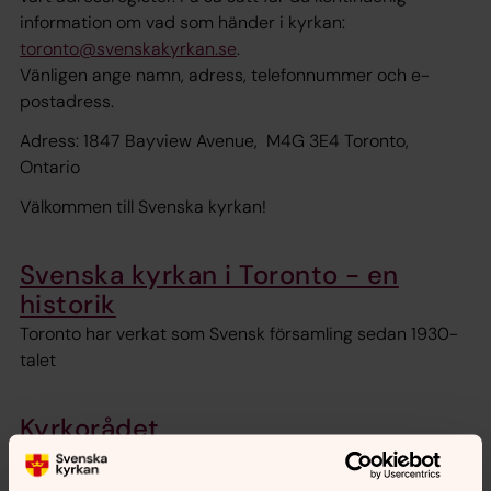
information om vad som händer i kyrkan:
toronto@svenskakyrkan.se
.
Vänligen ange namn, adress, telefonnummer och e-
postadress.
Adress: 1847 Bayview Avenue, M4G 3E4 Toronto,
Ontario
Välkommen till Svenska kyrkan!
Svenska kyrkan i Toronto - en
historik
Toronto har verkat som Svensk församling sedan 1930-
talet
Kyrkorådet
Kyrkorådet består av förtroendevalda medlemmar som
tillsammans med kyrkoherden ansvarar för församlingen.