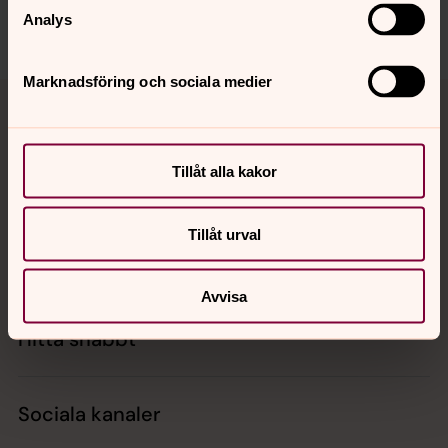
Analys
Marknadsföring och sociala medier
Tillbaka till toppen
Tillbaka till innehållet
Tillåt alla kakor
Kontakt
Tillåt urval
Kalender
Avvisa
Hitta snabbt
Sociala kanaler