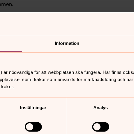
ommen.
ytt
Information
) är nödvändiga för att webbplatsen ska fungera. Här finns ocks
pplevelse, samt kakor som används för marknadsföring och när vi
t
 kakor.
Inställningar
Analys
ubileum 2013 publicerade vi ett