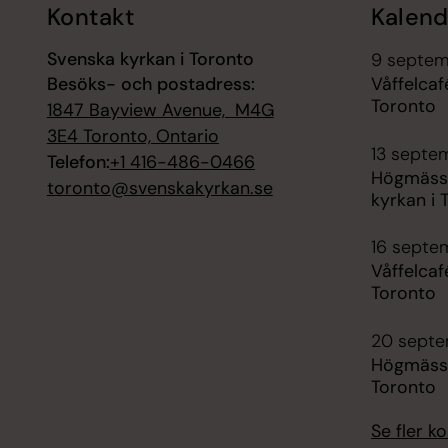
Kontakt
Kalend
Svenska kyrkan i Toronto
9 septem
Besöks- och postadress:
Våffelcaf
Toronto
1847 Bayview Avenue, M4G
3E4 Toronto, Ontario
13 septe
Telefon:
+1 416-486-0466
Högmässa
toronto@svenskakyrkan.se
kyrkan i 
16 septe
Våffelcaf
Toronto
20 septe
Högmässa
Toronto
Se fler 