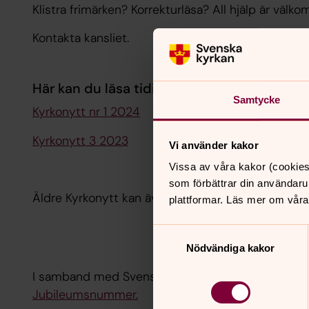
Klistra frimärken? Korrekturläsa? All hjälp är välk
Kontakta kansliet.
Här kan du läsa tidigare nummer av Kyrkon
Samtycke
Kyrkonytt nr 1 2024
Kyrkonytt 3 2023
Vi använder kakor
Vissa av våra kakor (cookies
som förbättrar din användaru
Äldre Kyrkonytt kan även läsas på issuu.
Kyrkonyt
plattformar. Läs mer om våra
Samtyckesval
Nödvändiga kakor
I samband med Svenska kyrkan i Torontos 60 års j
Jubileumsnummer.