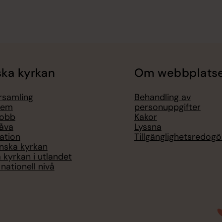
ka kyrkan
Om webbplats
örsamling
Behandling av
lem
personuppgifter
jobb
Kakor
åva
Lyssna
ation
Tillgänglighetsredogö
nska kyrkan
 kyrkan i utlandet
nationell nivå