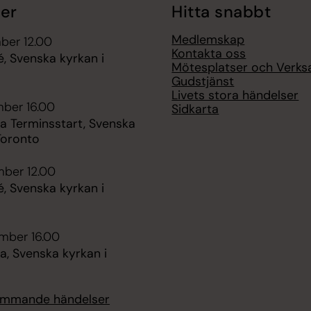
er
Hitta snabbt
Medlemskap
ber 12.00
Kontakta oss
é, Svenska kyrkan i
Mötesplatser och Verk
Gudstjänst
Livets stora händelser
mber 16.00
Sidkarta
 Terminsstart, Svenska
Toronto
mber 12.00
é, Svenska kyrkan i
mber 16.00
, Svenska kyrkan i
kommande händelser