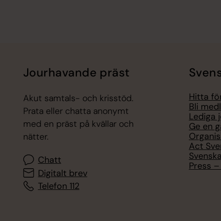
Jourhavande präst
Svens
Hitta f
Akut samtals- och krisstöd.
Bli med
Prata eller chatta anonymt
Lediga 
med en präst på kvällar och
Ge en g
Organis
nätter.
Act Sve
Svenska
Chatt
Press – 
Digitalt brev
Telefon 112