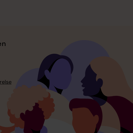
en
relse