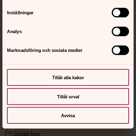
Inställningar
Hitta snabbt
Analys
Sociala kanaler
Marknadsföring och sociala medier
Tillåt alla kakor
Jourhavande präst
Tillåt urval
Akut samtals- och krisstöd. Prata eller chatta anonymt
med en präst på kvällar och nätter.
Avvisa
Chatt
Digitalt brev