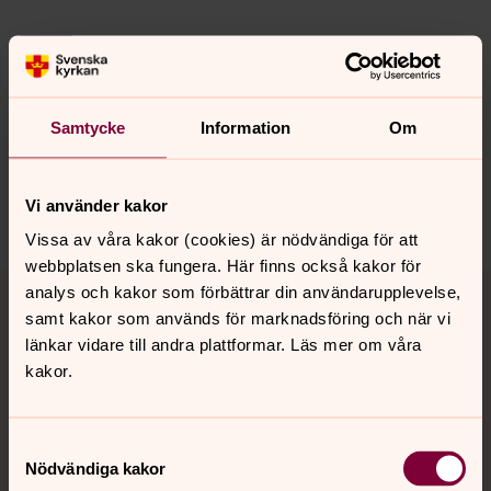
Senast ändrad 8 oktober 2025
Synpunkter eller frågor på sidans
innehåll?
Samtycke
Information
Om
toronto@svenskakyrkan.se
Dela
Vi använder kakor
Vissa av våra kakor (cookies) är nödvändiga för att
webbplatsen ska fungera. Här finns också kakor för
Tillbaka till toppen
Tillbaka till innehållet
analys och kakor som förbättrar din användarupplevelse,
samt kakor som används för marknadsföring och när vi
länkar vidare till andra plattformar. Läs mer om våra
kakor.
Kontakt
Samtyckesval
Nödvändiga kakor
Kalender