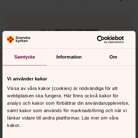
Samtycke
Information
Om
Vi använder kakor
Vissa av våra kakor (cookies) är nödvändiga för att
webbplatsen ska fungera. Här finns också kakor för
analys och kakor som förbättrar din användarupplevelse,
Anna Lenjesson
samt kakor som används för marknadsföring och när vi
Pedagog, Svenska kyrkan i Toarp
länkar vidare till andra plattformar. Läs mer om våra
kakor.
Direkt:
033 16 96 13
anna.lenjesson@svenskakyrkan.se
E-post: