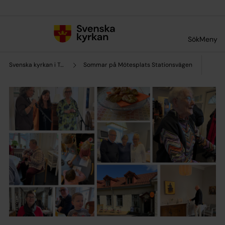
Till innehållet
Till undermeny
Sök
Meny
Svenska kyrkan i Toarp
Sommar på Mötesplats Stationsvägen