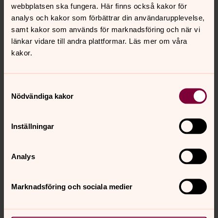
webbplatsen ska fungera. Här finns också kakor för
förekommande fall till krematorium och särskild
analys och kakor som förbättrar din användarupplevelse,
gravplats
samt kakor som används för marknadsföring och när vi
kremering
länkar vidare till andra plattformar. Läs mer om våra
lokal för förvaring och visning av stoftet
kakor.
tillgång till lokal för begravningsceremoni utan
religiösa symboler
Samtyckesval
skötsel och underhåll av allmänna begravningsplatser.
Nödvändiga kakor
Inställningar
Begravningsbyråer i Borås
Borås begravningsbyrå
Analys
Fonus
Lenbergs begravningsbyrå
Marknadsföring och sociala medier
Liljans begravningsbyrå
Brämhults begravningsbyrå