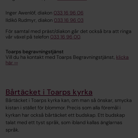
Inger Awenlöf, diakon
033 16 96 06
Ildikó Rudmyr, diakon
033 16 96 03
För samtal med präst/diakon går det också bra att ringa
vår växel på telefon
033 16 96 00
.
Toarps begravningstjänst
Vill du ha kontakt med Toarps Begravningstjänst,
klicka
här ›››
Bårtäcket i Toarps kyrka
Bårtäcket i Toarps kyrka kan, om man så önskar, smycka
kistan i stället för blommor. Precis som alla föremål i
kyrkan har också bårtäcket ett budskap. Ett budskap
talat med ett tyst språk, som ibland kallas änglarnas
språk.