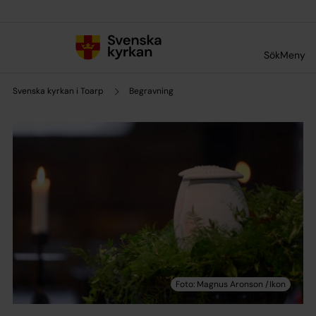
Till innehållet
Till undermeny
Sök
Meny
Svenska kyrkan i Toarp
Begravning