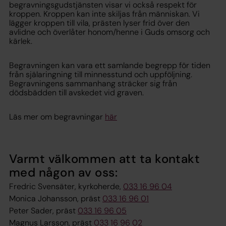
begravningsgudstjänsten visar vi också respekt för
kroppen. Kroppen kan inte skiljas från människan. Vi
lägger kroppen till vila, prästen lyser frid över den
avlidne och överlåter honom/henne i Guds omsorg och
kärlek.
Begravningen kan vara ett samlande begrepp för tiden
från själaringning till minnesstund och uppföljning.
Begravningens sammanhang sträcker sig från
dödsbädden till avskedet vid graven.
Läs mer om begravningar
här
Varmt välkommen att ta kontakt
med någon av oss:
Fredric Svensäter, kyrkoherde,
033 16 96 04
Monica Johansson, präst
033 16 96 01
Peter Sader, präst
033 16 96 05
Magnus Larsson, präst
033 16 96 02