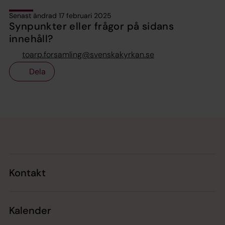
Senast ändrad 17 februari 2025
Synpunkter eller frågor på sidans
innehåll?
toarp.forsamling@svenskakyrkan.se
Dela
Tillbaka till toppen
Tillbaka till innehållet
Kontakt
Kalender