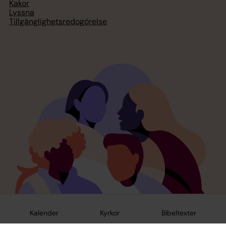
Kakor
Lyssna
Tillgänglighetsredogörelse
Kalender
Kyrkor
Bibeltexter