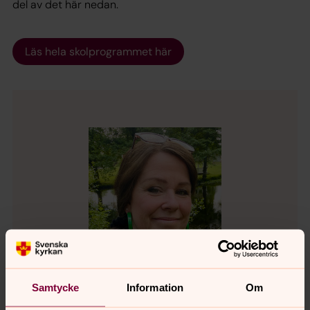
del av det här nedan.
Läs hela skolprogrammet här
Samtycke
Information
Om
Anna Lenjesson