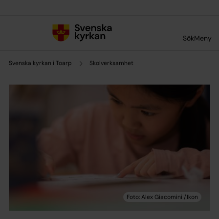
Till innehållet
Till undermeny
Sök
Meny
Svenska kyrkan i Toarp
Skolverksamhet