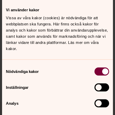
Pedagog, Svenska kyrkan i Toarp
Vi använder kakor
Direkt:
033 16 96 13
Vissa av våra kakor (cookies) är nödvändiga för att
anna.lenjesson@svenskakyrkan.se
E-post:
webbplatsen ska fungera. Här finns också kakor för
analys och kakor som förbättrar din användarupplevelse,
samt kakor som används för marknadsföring och när vi
länkar vidare till andra plattformar. Läs mer om våra
kakor.
Synpunkter eller frågor på sidans
innehåll?
Samtyckesval
toarp.forsamling@svenskakyrkan.se
Nödvändiga kakor
Dela
Inställningar
Analys
Tillbaka till toppen
Tillbaka till innehållet