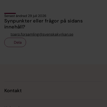
Senast ändrad 29 juli 2026
Synpunkter eller frågor på sidans
innehåll?
toarp.forsamling@svenskakyrkan.se
Dela
Tillbaka till toppen
Tillbaka till innehållet
Kontakt