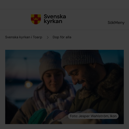
Till innehållet
Till undermeny
Sök
Meny
Svenska kyrkan i Toarp
Dop för alla