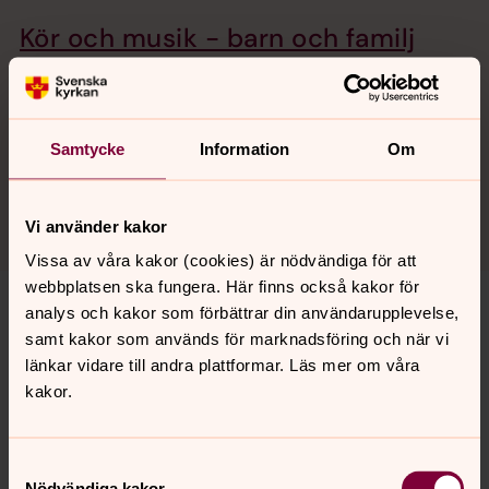
Kör och musik - barn och familj
Vi lär oss olika typer av sånger och har kul tillsammans.
Häng på och träffa nya kompisar!
Samtycke
Information
Om
Barn och vuxna
Mötesplatser där du kan gemenskapa med andra barn
och vuxna.
Vi använder kakor
Vissa av våra kakor (cookies) är nödvändiga för att
webbplatsen ska fungera. Här finns också kakor för
analys och kakor som förbättrar din användarupplevelse,
En eller flera faddrar
samt kakor som används för marknadsföring och när vi
När ett barn döps kan hen få en, två eller flera faddrar.
länkar vidare till andra plattformar. Läs mer om våra
Dessa kallas ibland även gudföräldrar. Ett ärofyllt
kakor.
uppdrag där en får stötta och finnas till för barnet under
uppväxten. Uppdraget handlar också om att hjälpa
barnet att utforska den kristna tron, kanske påminna om
Samtyckesval
dopdagen och tända dopljuset tillsammans. Som fadder
Nödvändiga kakor