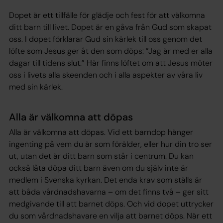
Dopet är ett tillfälle för glädje och fest för att välkomna
ditt barn till livet. Dopet är en gåva från Gud som skapat
oss. I dopet förklarar Gud sin kärlek till oss genom det
löfte som Jesus ger åt den som döps: ”Jag är med er alla
dagar till tidens slut.” Här finns löftet om att Jesus möter
oss i livets alla skeenden och i alla aspekter av våra liv
med sin kärlek.
Alla är välkomna att döpas
Alla är välkomna att döpas. Vid ett barndop hänger
ingenting på vem du är som förälder, eller hur din tro ser
ut, utan det är ditt barn som står i centrum. Du kan
också låta döpa ditt barn även om du själv inte är
medlem i Svenska kyrkan. Det enda krav som ställs är
att båda vårdnadshavarna – om det finns två – ger sitt
medgivande till att barnet döps. Och vid dopet uttrycker
du som vårdnadshavare en vilja att barnet döps. När ett