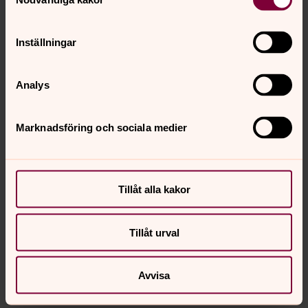
behöver en själv vara döpt.
Inställningar
Vad ska en ha på sig?
Av tradition döps de flesta spädbarn, barn och vuxna i
Analys
vitt men du väljer själv om det passar dig eller om det
hellre önskas vanliga kläder.
Marknadsföring och sociala medier
Den vita dräkten är en symbol
I den kristna traditionen har de som döpts varit klädda i
vit dräkt som en symbol för att alla som döps är jämlika.
Tillåt alla kakor
Den vita färgen påminner oss också om syndernas
förlåtelse, att allt det gamla tvättas bort. När ett
Tillåt urval
spädbarn döps är dopklänningen stor och bred, en
symbol för att barnet ska kunna växa i sin tro.
Avvisa
Vill du låna en dopklänning?