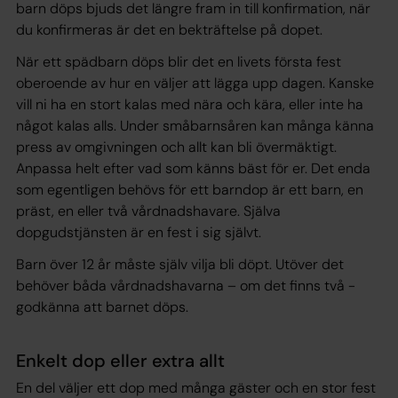
barn döps bjuds det längre fram in till konfirmation, när
du konfirmeras är det en bekträftelse på dopet.
När ett spädbarn döps blir det en livets första fest
oberoende av hur en väljer att lägga upp dagen. Kanske
vill ni ha en stort kalas med nära och kära, eller inte ha
något kalas alls. Under småbarnsåren kan många känna
press av omgivningen och allt kan bli övermäktigt.
Anpassa helt efter vad som känns bäst för er. Det enda
som egentligen behövs för ett barndop är ett barn, en
präst, en eller två vårdnadshavare. Själva
dopgudstjänsten är en fest i sig självt.
Barn över 12 år måste själv vilja bli döpt. Utöver det
behöver båda vårdnadshavarna – om det finns två -
godkänna att barnet döps.
Enkelt dop eller extra allt
En del väljer ett dop med många gäster och en stor fest