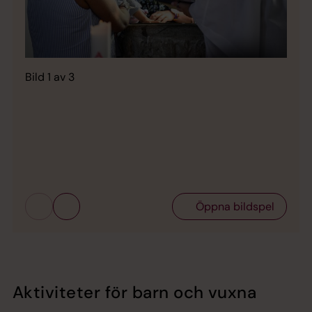
Bild 1 av 3
Bild 
Öppna bildspel
Aktiviteter för barn och vuxna