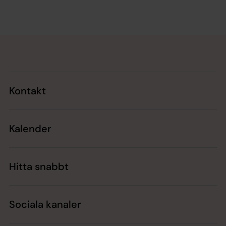
Tillbaka till toppen
Tillbaka till innehållet
Kontakt
Kalender
Hitta snabbt
Sociala kanaler