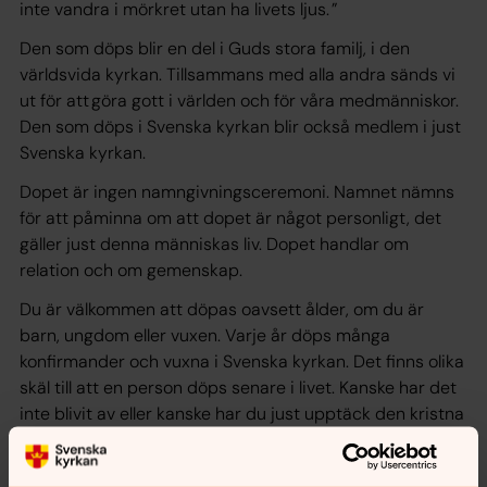
inte vandra i mörkret utan ha livets ljus. ”
Den som döps blir en del i Guds stora familj, i den
världsvida kyrkan. Tillsammans med alla andra sänds vi
ut för att göra gott i världen och för våra medmänniskor.
Den som döps i Svenska kyrkan blir också medlem i just
Svenska kyrkan.
Dopet är ingen namngivningsceremoni. Namnet nämns
för att påminna om att dopet är något personligt, det
gäller just denna människas liv. Dopet handlar om
relation och om gemenskap.
Du är välkommen att döpas oavsett ålder, om du är
barn, ungdom eller vuxen. Varje år döps många
konfirmander och vuxna i Svenska kyrkan. Det finns olika
skäl till att en person döps senare i livet. Kanske har det
inte blivit av eller kanske har du just upptäck den kristna
tron.