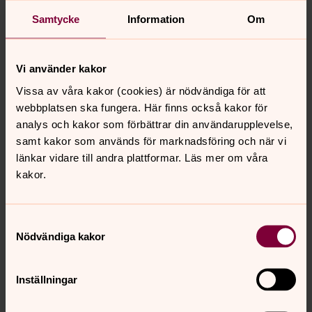
Kyrkor och församlingshem
Samtycke
Information
Om
I Svenska kyrkan Tidaholm finns 17 kyrkor. En av dem
kanske passar för just ditt/ert dop.
Vi använder kakor
Det finns med information om
kyrkorna och
Vissa av våra kakor (cookies) är nödvändiga för att
församlingshemmen.
Kolla gärna in filmerna om några av
webbplatsen ska fungera. Här finns också kakor för
kyrkorna (och bygden) och
upptäck mer om dem.
analys och kakor som förbättrar din användarupplevelse,
samt kakor som används för marknadsföring och när vi
Låna lokal
länkar vidare till andra plattformar. Läs mer om våra
Önskar du låna lokal för att ordna med dopfest efter
kakor.
dopet så ordnas det kostnadsfritt. Hör av dig
till
expeditionen i Kyrkans hus
så får du hjälp.
Samtyckesval
Nödvändiga kakor
Kända psalmer
Musiken har en central roll i kyrkan och även i samband
Inställningar
med vigsel och dop. På Svenska kyrkans gemensamma
sidor
hittar du spellistor med psalmer
som passar till