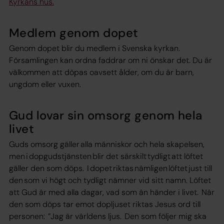
Kyrkans hus.
Medlem genom dopet
Genom dopet blir du medlem i Svenska kyrkan.
Församlingen kan ordna faddrar om ni önskar det. Du är
välkommen att döpas oavsett ålder, om du är barn,
ungdom eller vuxen.
Gud lovar sin omsorg genom hela
livet
Guds omsorg gäller alla människor och hela skapelsen,
men i dopgudstjänsten blir det särskilt tydligt att löftet
gäller den som döps. I dopet riktas nämligen löftet just till
den som vi högt och tydligt nämner vid sitt namn. Löftet
att Gud är med alla dagar, vad som än händer i livet. När
den som döps tar emot dopljuset riktas Jesus ord till
personen: ”Jag är världens ljus. Den som följer mig ska