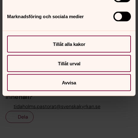
Marknadsföring och sociala medier
Bild 1 av 2
Foto: Svenska kyrkan Tidaholm
Vitmålad ceremoniurna
Tillåt alla kakor
Öppna bildspel
Tillåt urval
Senast ändrad 13 november 2023
Avvisa
Synpunkter eller frågor på sidans
innehåll?
tidaholms.pastorat@svenskakyrkan.se
Dela