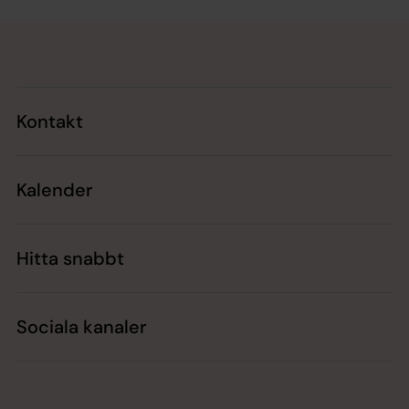
Tillbaka till toppen
Tillbaka till innehållet
Kontakt
Kalender
Hitta snabbt
Sociala kanaler