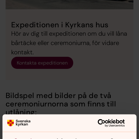
Expeditionen i Kyrkans hus
Hör av dig till expeditionen om du vill låna
bårtäcke eller ceremoniurna, för vidare
kontakt.
Kontakta expeditionen
Bildspel med bilder på de två
ceremoniurnorna som finns till
utlåning: