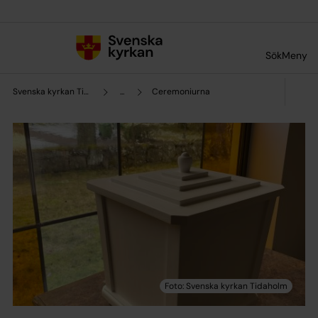
Till innehållet
Till undermeny
Sök
Meny
Svenska kyrkan Tidaholm
...
Ceremoniurna