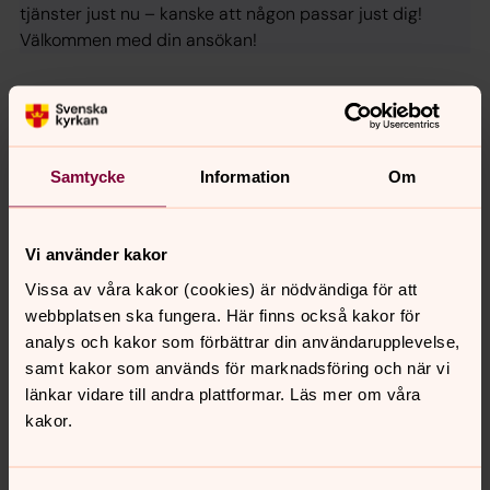
tjänster just nu – kanske att någon passar just dig!
Välkommen med din ansökan!
Aktuellt
augusti 2026
Samtycke
Information
Om
Vecka 32
mån
tis
ons
tor
fre
lör
sön
Vi använder kakor
3
4
5
6
7
8
9
Vissa av våra kakor (cookies) är nödvändiga för att
webbplatsen ska fungera. Här finns också kakor för
analys och kakor som förbättrar din användarupplevelse,
Gudstjänst och avslutning på
samt kakor som används för marknadsföring och när vi
spelmansstämma
länkar vidare till andra plattformar. Läs mer om våra
lördag 8 augusti 2026
·
17.00
–
18.00
kakor.
Lohärads kyrka
Präst Fredrik Ekström