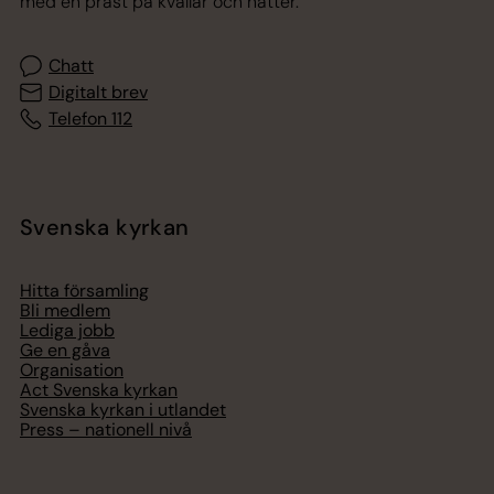
med en präst på kvällar och nätter.
Chatt
Digitalt brev
Telefon 112
Svenska kyrkan
Hitta församling
Bli medlem
Lediga jobb
Ge en gåva
Organisation
Act Svenska kyrkan
Svenska kyrkan i utlandet
Press – nationell nivå