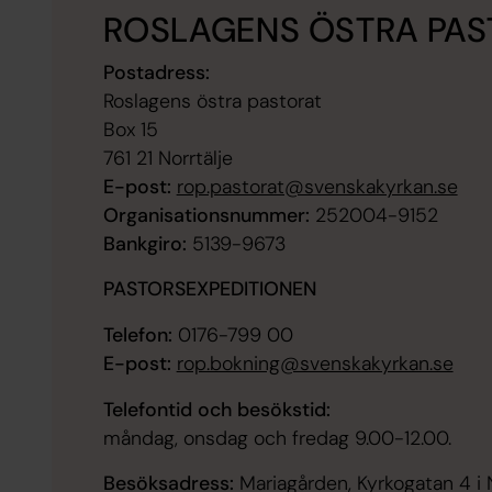
ROSLAGENS ÖSTRA PAS
Postadress:
Roslagens östra pastorat
Box 15
761 21 Norrtälje
E-post:
rop.pastorat@svenskakyrkan.se
Organisationsnummer:
252004-9152
Bankgiro:
5139-9673
PASTORSEXPEDITIONEN
Telefon:
0176-799 00
E-post:
rop.bokning@svenskakyrkan.se
Telefontid och besökstid:
måndag, onsdag och fredag 9.00-12.00.
Besöksadress:
Mariagården, Kyrkogatan 4 i N