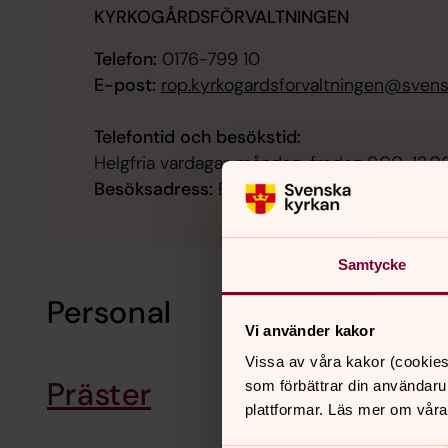
KYRKOGÅRDSFÖRVALTNINGEN
Telefon:
0176-799 10
E-post:
rop.kyrkogardsforvaltningen@svens
Telefontid och besökstid:
Helgfria vardagar, måndag-fredag 9.00-12.00
Besöksadress:
Estuna församlingsgård, Norr
Samtycke
Personal
Vi använder kakor
Vissa av våra kakor (cookies
Präster
som förbättrar din användaru
plattformar. Läs mer om våra