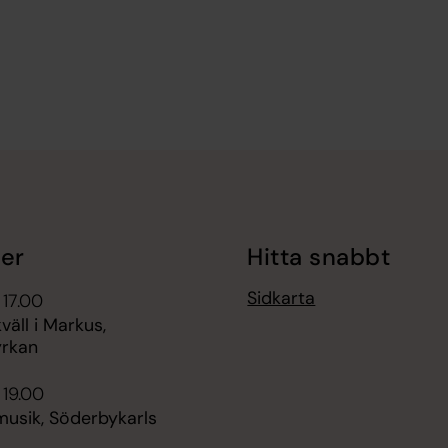
er
Hitta snabbt
Sidkarta
 17.00
äll i Markus,
rkan
 19.00
sik, Söderbykarls