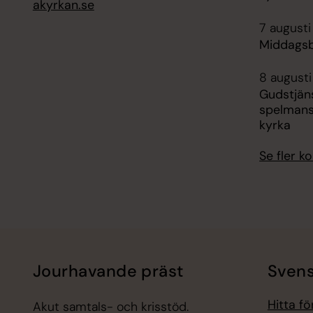
akyrkan.se
7 augusti 
Middagsb
8 augusti
Gudstjän
spelman
kyrka
Se fler 
Jourhavande präst
Svens
Hitta f
Akut samtals- och krisstöd.