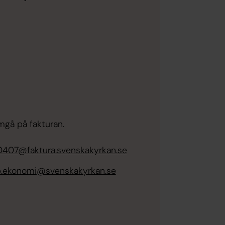
mgå på fakturan.
407@faktura.svenskakyrkan.se
p.ekonomi@svenskakyrkan.se