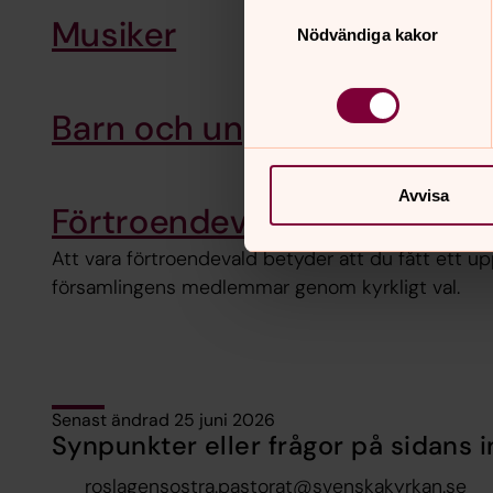
Samtyckesval
Musiker
Nödvändiga kakor
Barn och ungdom
Avvisa
Förtroendevalda
Att vara förtroendevald betyder att du fått ett up
församlingens medlemmar genom kyrkligt val.
Senast ändrad 25 juni 2026
Synpunkter eller frågor på sidans i
roslagensostra.pastorat@svenskakyrkan.se