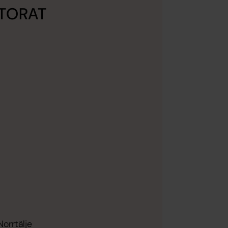
TORAT
orrtälje