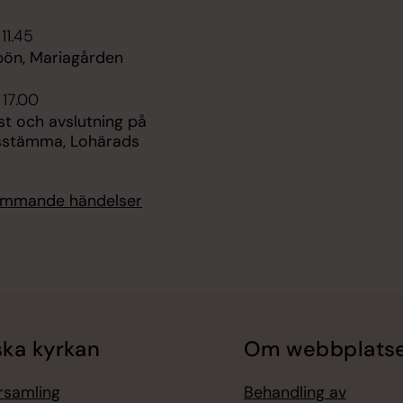
11.45
ön, Mariagården
 17.00
st och avslutning på
sstämma, Lohärads
kommande händelser
ka kyrkan
Om webbplats
örsamling
Behandling av