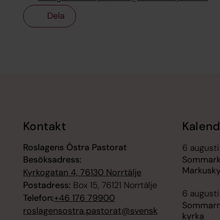
Dela
Tillbaka till toppen
Tillbaka till innehållet
Kontakt
Kalend
Roslagens Östra Pastorat
6 augusti
Besöksadress:
Sommarkv
Markusky
Kyrkogatan 4, 76130 Norrtälje
Postadress:
Box 15, 76121 Norrtälje
6 augusti
Telefon:
+46 176 79900
Sommarmu
roslagensostra.pastorat@svensk
kyrka