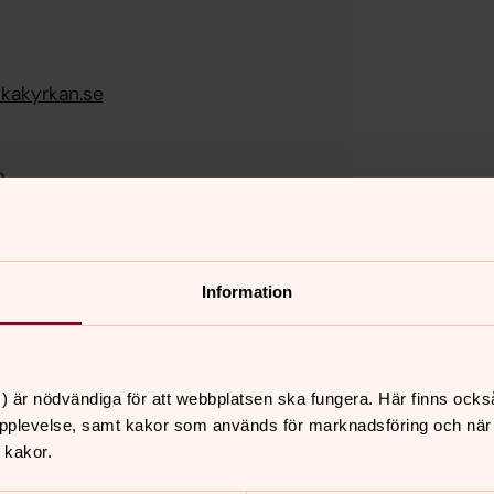
kakyrkan.se
.
täljevägen 674 i Estuna
Information
) är nödvändiga för att webbplatsen ska fungera. Här finns ocks
Diakoner
pplevelse, samt kakor som används för marknadsföring och när vi
 kakor.