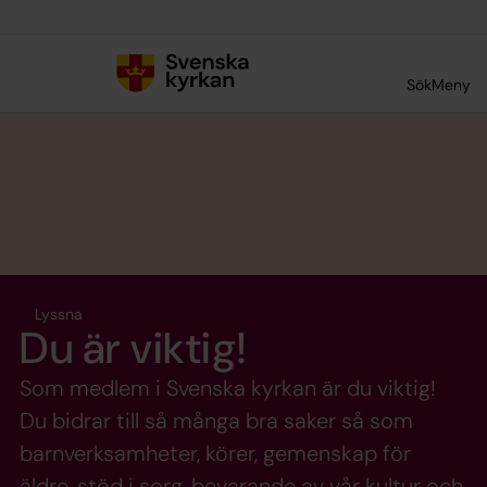
Till innehållet
Till undermeny
Sök
Meny
Lyssna
Du är viktig!
Som medlem i Svenska kyrkan är du viktig!
Du bidrar till så många bra saker så som
barnverksamheter, körer, gemenskap för
äldre, stöd i sorg, bevarande av vår kultur och