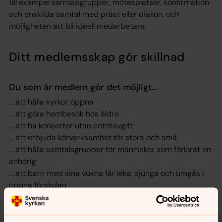
till exempel samtalsgrupper, mötesplatser, konfirmation
och enskilda samtal med präst eller diakon, och
möjligheten att bli ideell medarbetare.
Ditt medlemsskap
gör skillnad
Du som är medlem gör det möjligt...
... att hålla kyrkor öppna
... att göra hembesök hos äldre
... att ha konserter utan entréavgift
... att erbjuda körverksamhet för stora och små
... att hålla samtalsgrupper för människor som förlorat en
anhörig
... att barn med sina vuxna får leka, sjunga och umgås i
öppna förskolan
... att ha träffar, samtal och underhållning för seniorer
... att erbjuda barn- och ungdomsverksamheter
... att bevara vårt kulturarv i form av kyrkor, kapell och