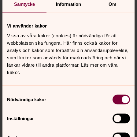
Samtycke
Information
Om
begravningsplatser
... att möta människor i vardag och fest, i glädje och sorg
Vi använder kakor
Det enklaste sättet att bli medlem är att fylla i
Vissa av våra kakor (cookies) är nödvändiga för att
formuläret nedan.
webbplatsen ska fungera. Här finns också kakor för
Du kan även skriva ut
analys och kakor som förbättrar din användarupplevelse,
medlemsinformationen med
ansökningsblankett
samt kakor som används för marknadsföring och när vi
eller
endast ansökningsblanketten
.
När du fyllt i den kan du antingen lämna in den på
länkar vidare till andra plattformar. Läs mer om våra
Pastorsexpeditionen Mariagården på Kyrkogatan 4,
kakor.
Norrtälje eller skicka den till Roslagens östra pastorat,
Box 15, 761 21 Norrtälje.
Samtyckesval
Varmt välkommen med din ansökan!
Nödvändiga kakor
Inställningar