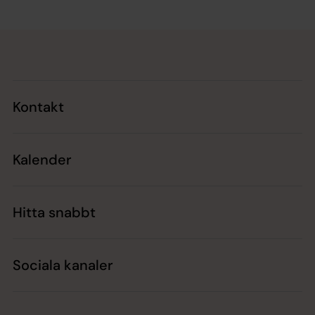
Tillbaka till toppen
Tillbaka till innehållet
Kontakt
Kalender
Hitta snabbt
Sociala kanaler