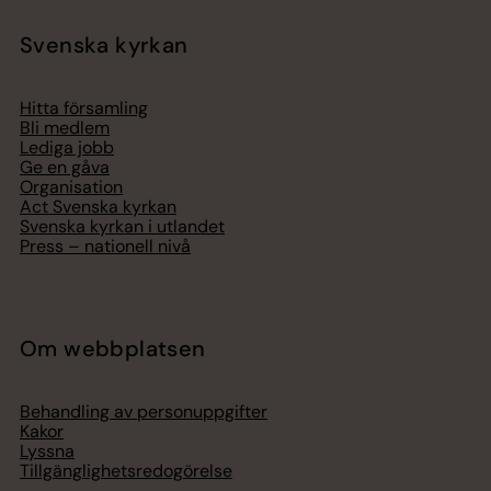
Svenska kyrkan
Hitta församling
Bli medlem
Lediga jobb
Ge en gåva
Organisation
Act Svenska kyrkan
Svenska kyrkan i utlandet
Press – nationell nivå
Om webbplatsen
Behandling av personuppgifter
Kakor
Lyssna
Tillgänglighetsredogörelse