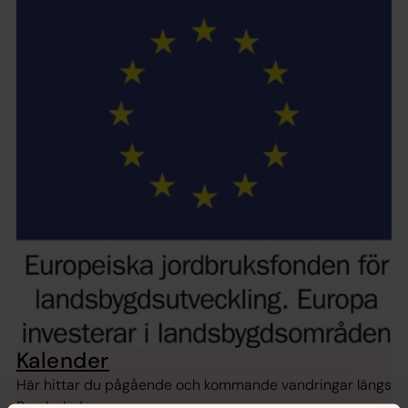
Kalender
Här hittar du pågående och kommande vandringar längs
Romboleden