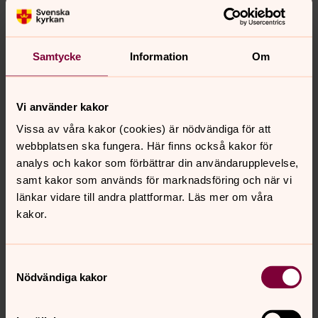
Etapper + Kartor
Samtycke
Information
Om
Romboleden består av många olika etapper med olika
svårighetsgrad så det går att hitta etapper för både
nybörjare som vill testa på att vandra och den mer
Vi använder kakor
avancerade.
Vissa av våra kakor (cookies) är nödvändiga för att
webbplatsen ska fungera. Här finns också kakor för
Vandringsförslag
analys och kakor som förbättrar din användarupplevelse,
Romboleden erbjuder olika typer av vandringar. Här har
samt kakor som används för marknadsföring och när vi
vi listat några olika förslag. Dagsetapper som funkar
länkar vidare till andra plattformar. Läs mer om våra
med kollektivtrafik, historiska vandringar på fäbodstigar
kakor.
och ren fjällvandring, som kräver fjällvana.
Samtyckesval
Romboleden – en vandring genom
Nödvändiga kakor
tid och tanke
Vandra i fotspåren av den helige Olav, vägen han som