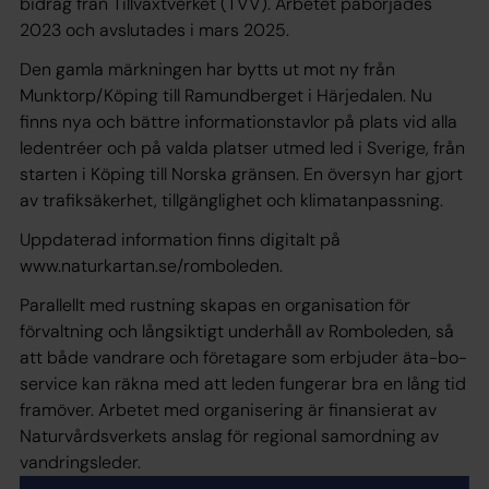
bidrag från Tillväxtverket (TVV). Arbetet påbörjades
2023 och avslutades i mars 2025.
Den gamla märkningen har bytts ut mot ny från
Munktorp/Köping till Ramundberget i Härjedalen. Nu
finns nya och bättre informationstavlor på plats vid alla
ledentréer och på valda platser utmed led i Sverige, från
starten i Köping till Norska gränsen. En översyn har gjort
av trafiksäkerhet, tillgänglighet och klimatanpassning.
Uppdaterad information finns digitalt på
www.naturkartan.se/romboleden.
Parallellt med rustning skapas en organisation för
förvaltning och långsiktigt underhåll av Romboleden, så
att både vandrare och företagare som erbjuder äta-bo-
service kan räkna med att leden fungerar bra en lång tid
framöver. Arbetet med organisering är finansierat av
Naturvårdsverkets anslag för regional samordning av
vandringsleder.