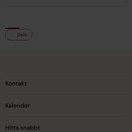
Dela
Tillbaka till toppen
Tillbaka till innehållet
Kontakt
Kalender
Hitta snabbt