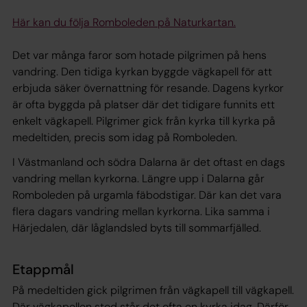
Här kan du följa Romboleden på Naturkartan.
Det var många faror som hotade pilgrimen på hens
vandring. Den tidiga kyrkan byggde vägkapell för att
erbjuda säker övernattning för resande. Dagens kyrkor
är ofta byggda på platser där det tidigare funnits ett
enkelt vägkapell. Pilgrimer gick från kyrka till kyrka på
medeltiden, precis som idag på Romboleden.
I Västmanland och södra Dalarna är det oftast en dags
vandring mellan kyrkorna. Längre upp i Dalarna går
Romboleden på urgamla fäbodstigar. Där kan det vara
flera dagars vandring mellan kyrkorna. Lika samma i
Härjedalen, där låglandsled byts till sommarfjälled.
Etappmål
På medeltiden gick pilgrimen från vägkapell till vägkapell.
Där vägkapellen stod står det ofta en kyrka idag. Därför