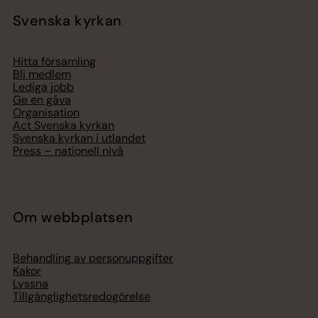
Svenska kyrkan
Hitta församling
Bli medlem
Lediga jobb
Ge en gåva
Organisation
Act Svenska kyrkan
Svenska kyrkan i utlandet
Press – nationell nivå
Om webbplatsen
Behandling av personuppgifter
Kakor
Lyssna
Tillgänglighetsredogörelse