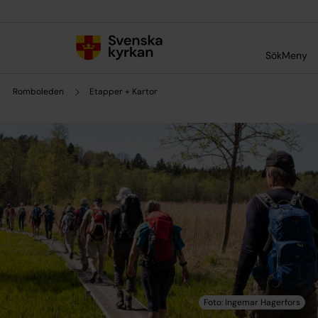
Till innehållet
Till undermeny
Sök
Meny
Romboleden
Etapper + Kartor