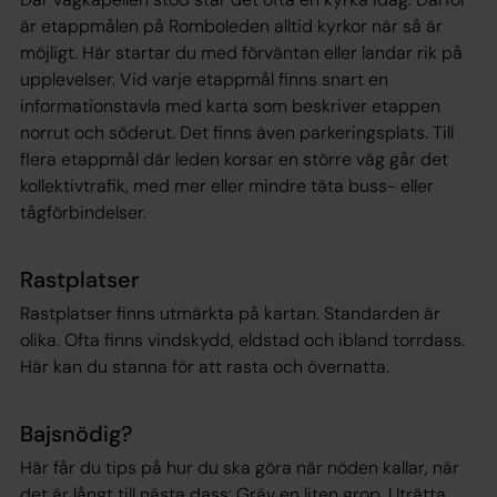
är etappmålen på Romboleden alltid kyrkor när så är
möjligt. Här startar du med förväntan eller landar rik på
upplevelser. Vid varje etappmål finns snart en
informationstavla med karta som beskriver etappen
norrut och söderut. Det finns även parkeringsplats. Till
flera etappmål där leden korsar en större väg går det
kollektivtrafik, med mer eller mindre täta buss- eller
tågförbindelser.
Rastplatser
Rastplatser finns utmärkta på kartan. Standarden är
olika. Ofta finns vindskydd, eldstad och ibland torrdass.
Här kan du stanna för att rasta och övernatta.
Bajsnödig?
Här får du tips på hur du ska göra när nöden kallar, när
det är långt till nästa dass: Gräv en liten grop. Uträtta