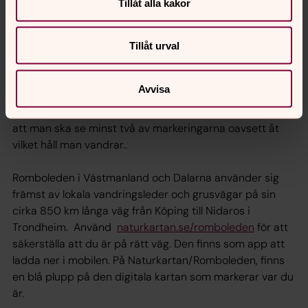
Tillåt alla kakor
tydligt placerade så du lätt hittar när du ger dig ut på
leden.
Tillåt urval
Vid vägövergångar, stigförgreningar och på vissa andra
håll är Romboleden märkt med sk trepunkts metoden.
Avvisa
Det innebär att det finns en markering strax före
korsningen, i korsningen och strax efter korsningen, så
att man ska se minst två av markeringarna oavsett åt
vilket håll man vandrar..
Romboleden i Västmanland och Dalarna använder sig
främst av lokala vandringsleder och grusvägar på sin
cirka 850 km långa väg från Köping till Nidaros i
Trondheim. Använd
naturkartan.se/romboleden
för att
säkerställa att du är på rätt väg. Den finns som app att
ladda ner i mobilen. På Naturkartan/Romboleden, finns
en blå plupp på den digitala kartan som markerar var du
är.