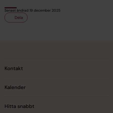
Senast ändrad 19 december 2025
Dela
Tillbaka till toppen
Tillbaka till innehållet
Kontakt
Kalender
Hitta snabbt