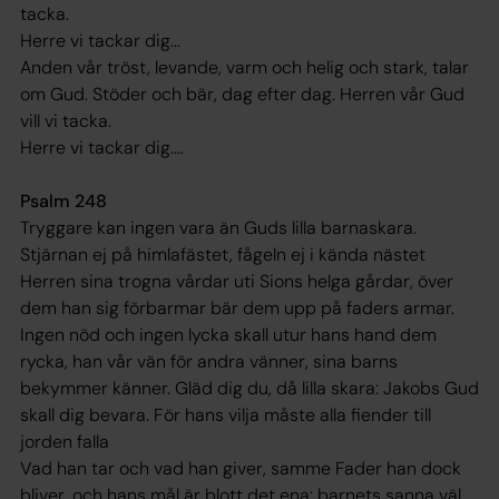
tacka.
Herre vi tackar dig...
Anden vår tröst, levande, varm och helig och stark, talar
om Gud. Stöder och bär, dag efter dag. Herren vår Gud
vill vi tacka.
Herre vi tackar dig....
Psalm 248
Tryggare kan ingen vara än Guds lilla barnaskara.
Stjärnan ej på himlafästet, fågeln ej i kända nästet
Herren sina trogna vårdar uti Sions helga gårdar, över
dem han sig förbarmar bär dem upp på faders armar.
Ingen nöd och ingen lycka skall utur hans hand dem
rycka, han vår vän för andra vänner, sina barns
bekymmer känner. Gläd dig du, då lilla skara: Jakobs Gud
skall dig bevara. För hans vilja måste alla fiender till
jorden falla
Vad han tar och vad han giver, samme Fader han dock
bliver, och hans mål är blott det ena: barnets sanna väl