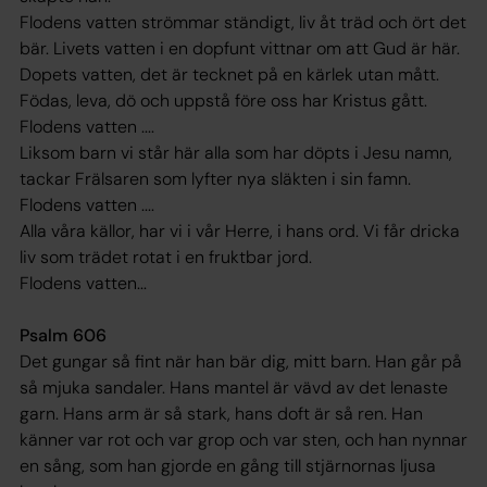
Flodens vatten strömmar ständigt, liv åt träd och ört det
bär. Livets vatten i en dopfunt vittnar om att Gud är här.
Dopets vatten, det är tecknet på en kärlek utan mått.
Födas, leva, dö och uppstå före oss har Kristus gått.
Flodens vatten ....
Liksom barn vi står här alla som har döpts i Jesu namn,
tackar Frälsaren som lyfter nya släkten i sin famn.
Flodens vatten ....
Alla våra källor, har vi i vår Herre, i hans ord. Vi får dricka
liv som trädet rotat i en fruktbar jord.
Flodens vatten...
Psalm 606
Det gungar så fint när han bär dig, mitt barn. Han går på
så mjuka sandaler. Hans mantel är vävd av det lenaste
garn. Hans arm är så stark, hans doft är så ren. Han
känner var rot och var grop och var sten, och han nynnar
en sång, som han gjorde en gång till stjärnornas ljusa