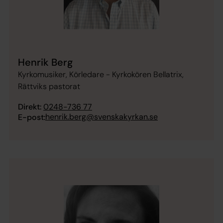
Henrik Berg
Kyrkomusiker, Körledare - Kyrkokören Bellatrix,
Rättviks pastorat
Direkt:
0248-736 77
henrik.berg@svenskakyrkan.se
E-post: