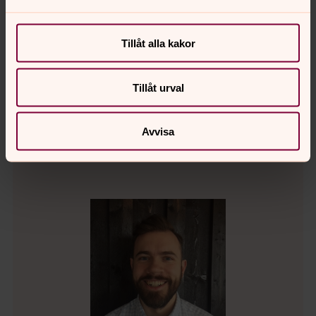
Kontakta
Hans Ehrling
, tel:
070-305 79 51
eller
hasseehrling@gmail.com
Tillåt alla kakor
Tillåt urval
SOLISTER, kontakta gärna våra
kyrkomusiker
Avvisa