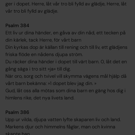
ger i dopet. Herre, låt vår tro bli fylld av glädje, Herre, låt
vår tro bli fylld av glädje.
Psalm 384
Ett liv ur dina händer, en gåva av din nåd, ett tecken på
din kärlek, tack Herre, för vårt barn
Din kyrkas dop är källan till rening och till liv, ett glädjens
friska flöde en nådens djupa ström.
Du räcker dina händer i dopet till värt barn. 0, låt det en
gång säga i tro sitt »ja» till dig.
När oro, sorg och tvivel vill skymma vägens mål hjälp då
vårt barn bekänna: »1 dopet blev jag din. »
Gud, låt oss alla mötas som dina barn en gäng hos dig i
himlens rike, det nya livets land.
Psalm 386
Upp ur vilda, djupa vatten lyfte skaparen liv och land.
Markens djur och himmelns fåglar, man och kvinna
skapte han.