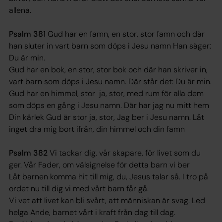
allena.
Psalm 381
Gud har en famn, en stor, stor famn och där
han sluter in vart barn som döps i Jesu namn Han säger:
Du är min.
Gud har en bok, en stor, stor bok och där han skriver in,
vart barn som döps i Jesu namn. Där står det: Du är min.
Gud har en himmel, stor ja, stor, med rum för alla dem
som döps en gång i Jesu namn. Där har jag nu mitt hem
Din kärlek Gud är stor ja, stor, Jag ber i Jesu namn. Låt
inget dra mig bort ifrån, din himmel och din famn
Psalm 382
Vi tackar dig, vår skapare, för livet som du
ger. Vår Fader, om välsignelse för detta barn vi ber
Låt barnen komma hit till mig, du, Jesus talar så. I tro på
ordet nu till dig vi med vårt barn får gå.
Vi vet att livet kan bli svårt, att människan är svag. Led
helga Ande, barnet vårt i kraft från dag till dag.