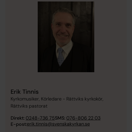
Erik Tinnis
Kyrkomusiker, Körledare - Rättviks kyrkokör,
Rättviks pastorat
Direkt:
0248-736 75
SMS:
076-806 22 03
erik.tinnis@svenskakyrkan.se
E-post: