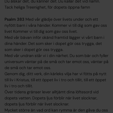
Du älskar det, du känner det. Du kallar det vid namn.
Tack heliga Treenighet, för dopets öppna famn
Psalm 383
Med vår glädje över livets under och ett
nyfött barn i våra händer. Kommer vi till dig som gav oss
livet Kommer vi till dig som gav oss livet.
Med vår bävan inför okänd framtid lägger vi vårt barn i
dina händer. Det som sker i dopet gör oss trygga, det
som sker i dopet gör oss trygga.
Med vår undran står vi i din närhet. Du som bär och fyller
universum väntar på de små och tar emot oss, väntar på
de små och tar emot oss.
Genom dig, ditt verk, din kärleks vilja har vi fötts på nytt
till liv i Kristus, till ett öppet liv i tro och tillit, till ett öppet
liv i tro och tillit.
Över tidens gränser lever alltjämt dina löftesord vid
dopets vatten. Dopets ljus förblir när livet slocknar,
dopets ljus förblir när livet slocknar.
Mycket större än vad ord kan rymma är den gåva du oss