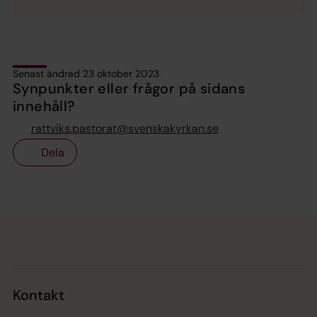
Senast ändrad 23 oktober 2023
Synpunkter eller frågor på sidans
innehåll?
rattviks.pastorat@svenskakyrkan.se
Dela
Tillbaka till toppen
Tillbaka till innehållet
Kontakt