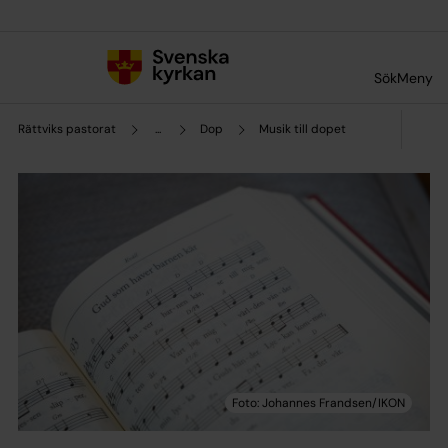
Till innehållet
Till undermeny
Sök
Meny
Rättviks pastorat
...
Dop
Musik till dopet