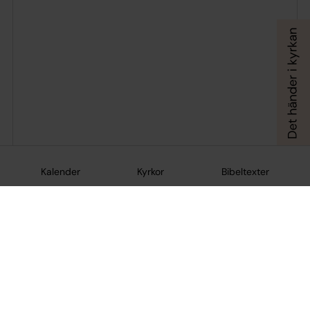
Kalender
Kyrkor
Bibeltexter