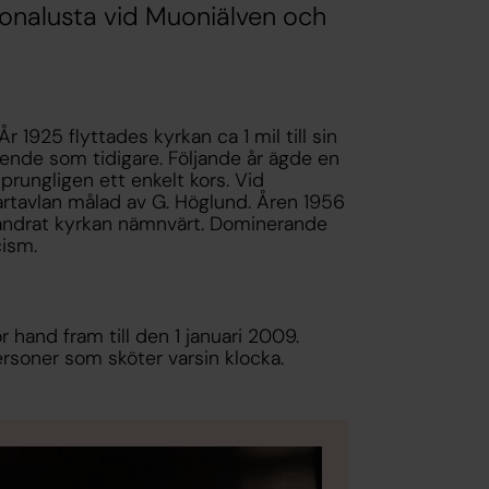
onalusta vid Muoniälven och
 1925 flyttades kyrkan ca 1 mil till sin
de som tidigare. Följande år ägde en
rungligen ett enkelt kors. Vid
artavlan målad av G. Höglund. Åren 1956
förändrat kyrkan nämnvärt. Dominerande
cism.
hand fram till den 1 januari 2009.
ersoner som sköter varsin klocka.