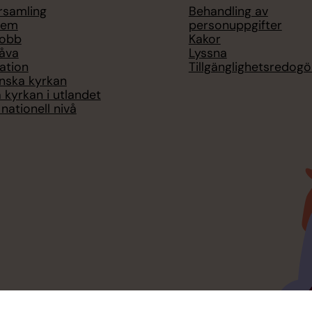
örsamling
Behandling av
lem
personuppgifter
jobb
Kakor
åva
Lyssna
ation
Tillgänglighetsredogö
nska kyrkan
 kyrkan i utlandet
nationell nivå