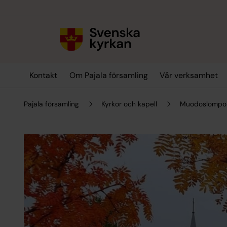
Till innehållet
Till undermeny
Kontakt
Om Pajala församling
Vår verksamhet
Pajala församling
Kyrkor och kapell
Muodoslompol