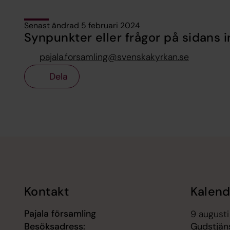
Senast ändrad 5 februari 2024
Synpunkter eller frågor på sidans i
pajala.forsamling@svenskakyrkan.se
Dela
Tillbaka till toppen
Tillbaka till innehållet
Kontakt
Kalend
Pajala församling
9 augusti
Besöksadress:
Gudstjäns