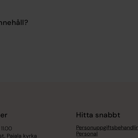
nnehåll?
er
Hitta snabbt
Personuppgiftsbehandli
 11.00
Personal
t, Pajala kyrka