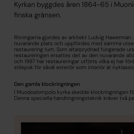
Kyrkan byggdes åren 1864-65 i Muoni
finska gränsen.
Ritningarna gjordes av arkitekt Ludvig Hawerman. År
nuvarande plats och uppfördes med samma utseen
restaurering rum. Som altarprydnad fungerade ursp
restaureringen ersattes det av den nuvarande alt
och 1987 har restaureringar utförts vilka ej har 
stilepok för såväl exteriör som interiör är nyklassi
Den gamla klockringningen
I Muodoslompolo kyrka skedde klockringningen för 
Denna speciella handringningsteknik kräver två p