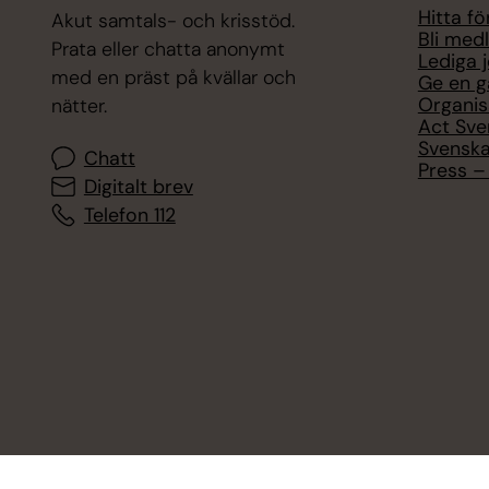
Hitta f
Akut samtals- och krisstöd.
Bli med
Prata eller chatta anonymt
Lediga 
med en präst på kvällar och
Ge en g
Organis
nätter.
Act Sve
Svenska
Chatt
Press – 
Digitalt brev
Telefon 112