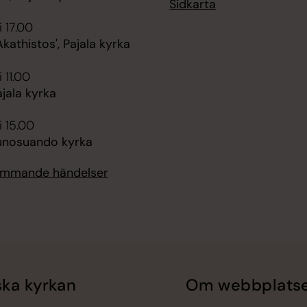
Sidkarta
i 17.00
Akathistos', Pajala kyrka
 11.00
jala kyrka
i 15.00
unosuando kyrka
kommande händelser
ka kyrkan
Om webbplats