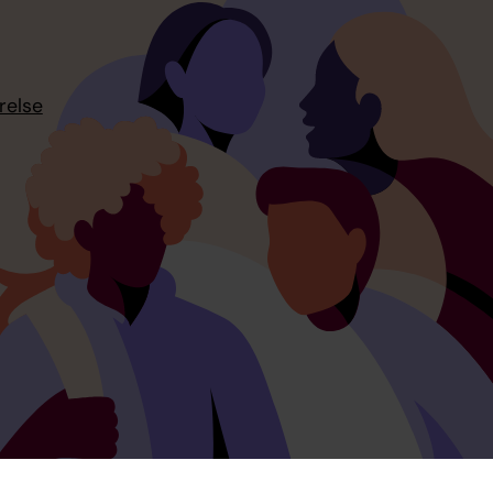
relse