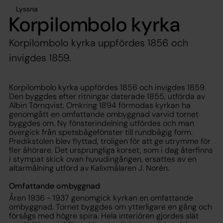
Lyssna
Korpilombolo kyrka
Korpilombolo kyrka uppfördes 1856 och
invigdes 1859.
Korpilombolo kyrka uppfördes 1856 och invigdes 1859.
Den byggdes efter ritningar daterade 1855, utförda av
Albin Törnqvist. Omkring 1894 förmodas kyrkan ha
genomgått en omfattande ombyggnad varvid tornet
byggdes om. Ny fönsterindelning utfördes och man
övergick från spetsbågefönster till rundbågig form.
Predikstolen blev flyttad, troligen för att ge utrymme för
fler åhörare. Det ursprungliga korset, som i dag återfinns
i stympat skick ovan huvudingången, ersattes av en
altarmålning utförd av Kalixmålaren J. Norén.
Omfattande ombyggnad
Åren 1936 - 1937 genomgick kyrkan en omfattande
ombyggnad. Tornet byggdes om ytterligare en gång och
försågs med högre spira. Hela interiören gjordes slät