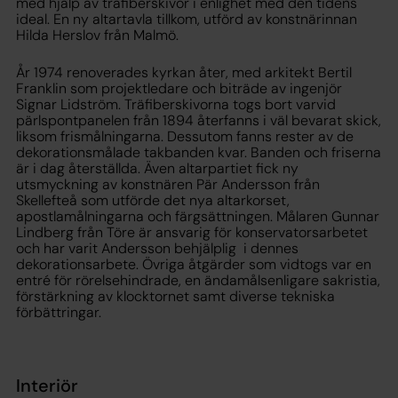
med hjälp av träfiberskivor i enlighet med den tidens
ideal. En ny altartavla tillkom, utförd av konstnärinnan
Hilda Herslov från Malmö.
År 1974 renoverades kyrkan åter, med arkitekt Bertil
Franklin som projektledare och biträde av ingenjör
Signar Lidström. Träfiberskivorna togs bort varvid
pärlspontpanelen från 1894 återfanns i väl bevarat skick,
liksom frismålningarna. Dessutom fanns rester av de
dekorationsmålade takbanden kvar. Banden och friserna
är i dag återställda. Även altarpartiet fick ny
utsmyckning av konstnären Pär Andersson från
Skellefteå som utförde det nya altarkorset,
apostlamålningarna och färgsättningen. Målaren Gunnar
Lindberg från Töre är ansvarig för konservatorsarbetet
och har varit Andersson behjälplig i dennes
dekorationsarbete. Övriga åtgärder som vidtogs var en
entré för rörelsehindrade, en ändamålsenligare sakristia,
förstärkning av klocktornet samt diverse tekniska
förbättringar.
Interiör