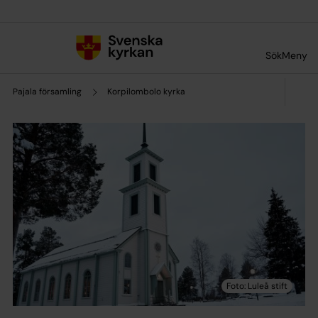
Till innehållet
Till undermeny
Sök
Meny
Pajala församling
Korpilombolo kyrka