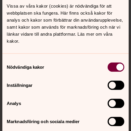
Vissa av våra kakor (cookies) är nödvändiga för att
Har du akut behov att prata med präst finns
webbplatsen ska fungera. Här finns också kakor för
Jourhavande präst kvällar och helger.
analys och kakor som förbättrar din användarupplevelse,
samt kakor som används för marknadsföring och när vi
• Om du behöver akut psykisk vård - ring 112
länkar vidare till andra plattformar. Läs mer om våra
• För psykiatrisk vård - kontakta din närmaste
kakor.
vårdcentral
Är det inte just Själavårdsmottagningen du behöver. Vi
kan hjälpa dig på andra sätt också:
Samtyckesval
Nödvändiga kakor
Ekonomilots
Känner du oro för din ekonomi? Du är inte ensam. Alla
Inställningar
kan hamna i ekonomiska problem där det är svårt att se
vägen ut. Då kan det var skönt att ha någon att dela sina
funderingar och sin oro med. Vi hoppas kunna lotsa dig
Analys
vidare till en bättre ekonomi.
Marknadsföring och sociala medier