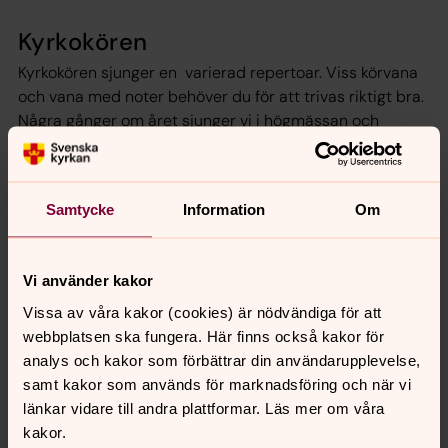
Kyrkokören
Kyrkokören sjunger en varierad repertoar. Viss körvana
och vana med noter behöver du för att trivas riktigt bra.
Några gånger om året sjunger vi i högmässan och
medverkar vid konserter. Övning i församlingshemmet
varje torsdag kl 18.30-20.30. Körledare är Rebecka
Runeson,
rebecka.runeson@svenskakyrkan.se
, tel
Samtycke
Information
Om
0767-74 73 26.
Aromakören
Vi använder kakor
Aromakören är öppen för alla som vill pröva på att
Vissa av våra kakor (cookies) är nödvändiga för att
sjunga tillsammans med andra. Du behöver inte ha
webbplatsen ska fungera. Här finns också kakor för
några förkunskaper eller vana av körsång. Repertoaren
analys och kakor som förbättrar din användarupplevelse,
är enkel och du får lära dig lite om notläsning och
samt kakor som används för marknadsföring och när vi
röstvård. Vi repeterar tisdagar kl 18.00–19.30. Körledare:
länkar vidare till andra plattformar. Läs mer om våra
Linda Payerl,
linda.payerl@svenskakyrkan.se
, tel 0767–
kakor.