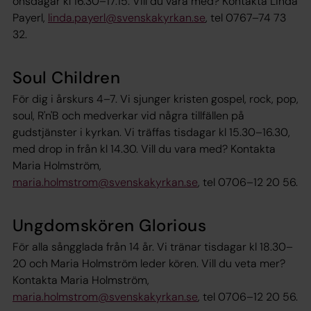
onsdagar kl 16.30–17.15. Vill du vara med? Kontakta Linda
Payerl,
linda.payerl@svenskakyrkan.se
, tel 0767–74 73
32.
Soul Children
För dig i årskurs 4–7. Vi sjunger kristen gospel, rock, pop,
soul, R'n'B och medverkar vid några tillfällen på
gudstjänster i kyrkan. Vi träffas tisdagar kl 15.30–16.30,
med drop in från kl 14.30. Vill du vara med? Kontakta
Maria Holmström,
maria.holmstrom@svenskakyrkan.se
, tel 0706–12 20 56.
Ungdomskören Glorious
För alla sångglada från 14 år. Vi tränar tisdagar kl 18.30–
20 och Maria Holmström leder kören. Vill du veta mer?
Kontakta Maria Holmström,
maria.holmstrom@svenskakyrkan.se
, tel 0706–12 20 56.