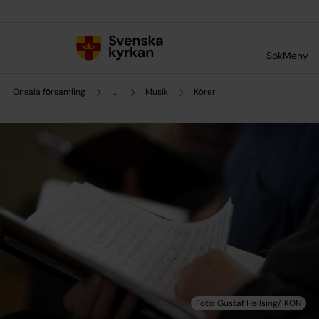
Till innehållet
Till undermeny
Sök
Meny
Onsala församling
...
Musik
Körer