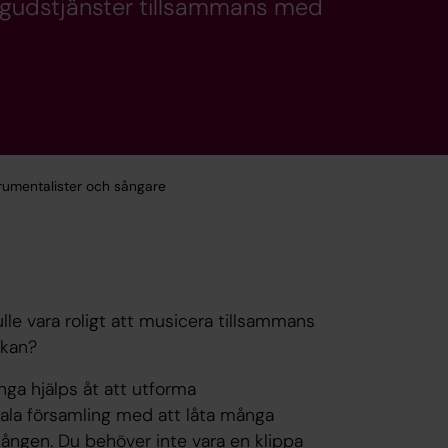
 gudstjänster tillsammans med
trumentalister och sångare
lle vara roligt att musicera tillsammans
rkan?
ga hjälps åt att utforma
nsala församling med att låta många
ången. Du behöver inte vara en klippa