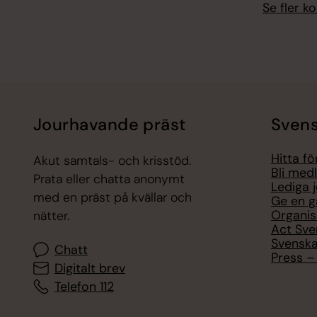
Se fler 
Jourhavande präst
Svens
Hitta f
Akut samtals- och krisstöd.
Bli med
Prata eller chatta anonymt
Lediga 
med en präst på kvällar och
Ge en g
Organis
nätter.
Act Sve
Svenska
Chatt
Press – 
Digitalt brev
Telefon 112