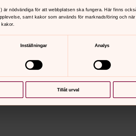
) är nödvändiga för att webbplatsen ska fungera. Här finns ocks
pplevelse, samt kakor som används för marknadsföring och när vi
Rebecka Runeson,
 kakor.
73 26, eller Linda Payerl,
.
Inställningar
Analys
nnehåll?
Tillåt urval