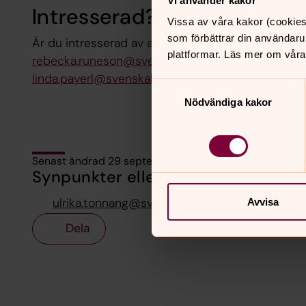
Vi använder kakor
Intresserad?
Vissa av våra kakor (cookies
som förbättrar din användaru
Är du intresserad av att vara med kontaktar du 
plattformar. Läs mer om våra
rebecka.runeson@svenskakyrkan.se
, tel 0767-74 
linda.payerl@svenskakyrkan.se
, tel 0767–74 73 32
Samtyckesval
Nödvändiga kakor
Senast ändrad 29 september 2024
Synpunkter eller frågor på sidans i
ulrika.tonnang@svenskakyrkan.se
Avvisa
Dela