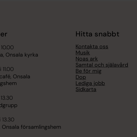
er
Hitta snabbt
Kontakta oss
 10.00
Musik
, Onsala kyrka
Noas ark
Samtal och själavård
 11.00
Be för mig
afé, Onsala
Dop
Lediga jobb
ngshem
Sidkarta
 13.30
dgrupp
i 13.30
é, Onsala församlingshem