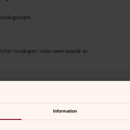
 lovsångsteam.
fter lovsången. Varje team består av
udstjänstens sånger och psalmer och
en. När vi inte har körmedverkan på
gare till med att leda psalmsången och
Information