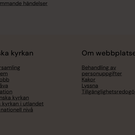
kommande händelser
ka kyrkan
Om webbplats
örsamling
Behandling av
lem
personuppgifter
jobb
Kakor
åva
Lyssna
ation
Tillgänglighetsredogö
nska kyrkan
 kyrkan i utlandet
nationell nivå