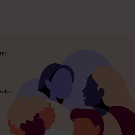
en
relse