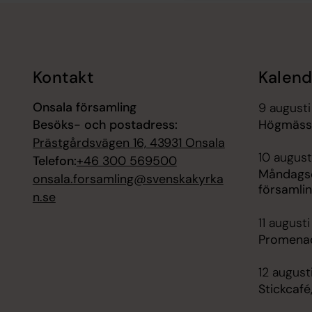
Tillbaka till toppen
Tillbaka till innehållet
Kontakt
Kalend
Onsala församling
9 augusti
Besöks- och postadress:
Högmässa
Prästgårdsvägen 16, 43931 Onsala
10 augusti
Telefon:
+46 300 569500
Måndagsc
onsala.forsamling@svenskakyrka
församli
n.se
11 augusti
Promena
12 august
Stickcaf