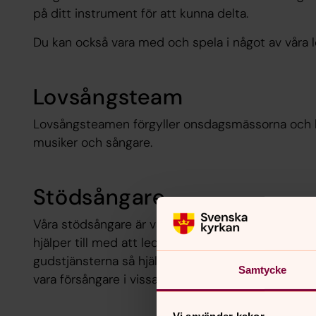
på ditt instrument för att kunna delta.
Du kan också vara med och spela i något av våra
Lovsångsteam
Lovsångsteamen förgyller onsdagsmässorna och ly
musiker och sångare.
Stödsångare
Våra stödsångare är värdefulla. De har övat in g
hjälper till med att leda sången under gudstjänst
gudstjänsterna så hjälper en liten grupp stödsån
Samtycke
vara försångare i vissa sångpartier.