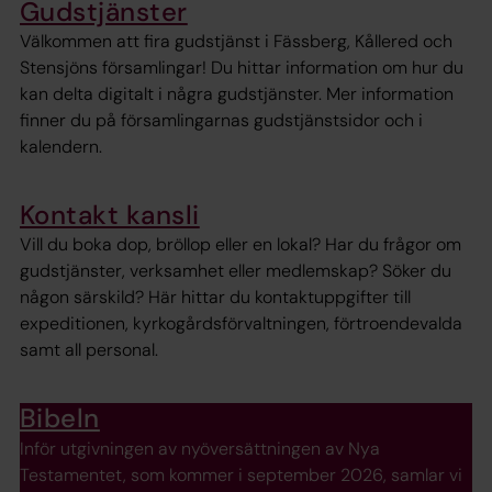
Gudstjänster
Välkommen att fira gudstjänst i Fässberg, Kållered och
Stensjöns församlingar! Du hittar information om hur du
kan delta digitalt i några gudstjänster. Mer information
finner du på församlingarnas gudstjänstsidor och i
kalendern.
Kontakt kansli
Vill du boka dop, bröllop eller en lokal? Har du frågor om
gudstjänster, verksamhet eller medlemskap? Söker du
någon särskild? Här hittar du kontaktuppgifter till
expeditionen, kyrkogårdsförvaltningen, förtroendevalda
samt all personal.
Bibeln
Inför utgivningen av nyöversättningen av Nya
Testamentet, som kommer i september 2026, samlar vi