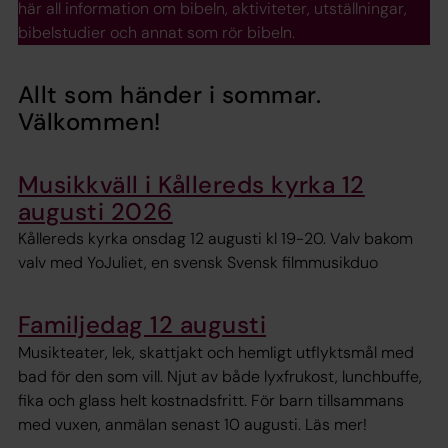
här all information om bibeln, aktiviteter, utställningar,
bibelstudier och annat som rör bibeln.
Allt som händer i sommar.
Välkommen!
Musikkväll i Kållereds kyrka 12
augusti 2026
Kållereds kyrka onsdag 12 augusti kl 19-20. Valv bakom
valv med YoJuliet, en svensk Svensk filmmusikduo
Familjedag 12 augusti
Musikteater, lek, skattjakt och hemligt utflyktsmål med
bad för den som vill. Njut av både lyxfrukost, lunchbuffe,
fika och glass helt kostnadsfritt. För barn tillsammans
med vuxen, anmälan senast 10 augusti. Läs mer!