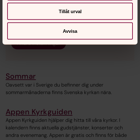
För att se innehållet behöver du acceptera kakor
Tillåt urval
för inställningar.
Se videon på Streamio i stället.
Avvisa
Ändra inställningar
Sommar
Oavsett var i Sverige du befinner dig under
sommarmånaderna finns Svenska kyrkan nära.
Appen Kyrkguiden
Appen Kyrkguiden hjälper dig hitta till våra kyrkor. I
kalendern finns aktuella gudstjänster, konserter och
andra evenemang. Appen är gratis och finns för både