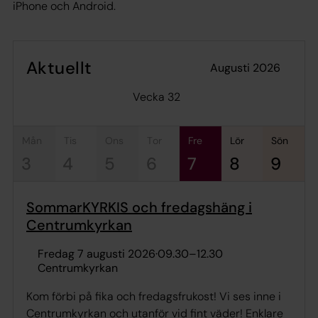
iPhone och Android.
Aktuellt
augusti 2026
Vecka 32
mån
tis
ons
tor
fre
lör
sön
3
4
5
6
7
8
9
SommarKYRKIS och fredagshäng i
Centrumkyrkan
fredag 7 augusti 2026
·
09.30
–
12.30
Centrumkyrkan
Kom förbi på fika och fredagsfrukost! Vi ses inne i
Centrumkyrkan och utanför vid fint väder! Enklare