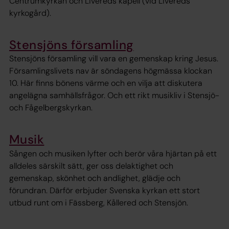
Centrumkyrkan och Livereds kapell (vid Livereds
kyrkogård).
Stensjöns församling
Stensjöns församling vill vara en gemenskap kring Jesus.
Församlingslivets nav är söndagens högmässa klockan
10. Här finns bönens värme och en vilja att diskutera
angelägna samhällsfrågor. Och ett rikt musikliv i Stensjö-
och Fågelbergskyrkan.
Musik
Sången och musiken lyfter och berör våra hjärtan på ett
alldeles särskilt sätt, ger oss delaktighet och
gemenskap, skönhet och andlighet, glädje och
förundran. Därför erbjuder Svenska kyrkan ett stort
utbud runt om i Fässberg, Kållered och Stensjön.